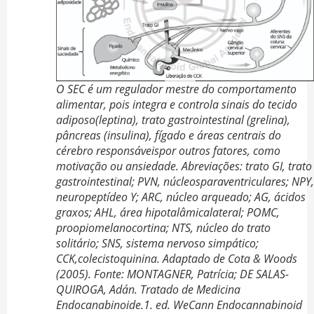
O SEC é um regulador mestre do comportamento
alimentar, pois integra e controla sinais do tecido
adiposo(leptina), trato gastrointestinal (grelina),
pâncreas (insulina), fígado e áreas centrais do
cérebro responsáveispor outros fatores, como
motivação ou ansiedade. Abreviações: trato GI, trato
gastrointestinal; PVN, núcleosparaventriculares; NPY,
neuropeptídeo Y; ARC, núcleo arqueado; AG, ácidos
graxos; AHL, área hipotalâmicalateral; POMC,
proopiomelanocortina; NTS, núcleo do trato
solitário; SNS, sistema nervoso simpático;
CCK,colecistoquinina. Adaptado de Cota & Woods
(2005). Fonte: MONTAGNER, Patrícia; DE SALAS-
QUIROGA, Adán. Tratado de Medicina
Endocanabinoide.1. ed. WeCann Endocannabinoid