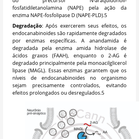
do precursor N-araquidonoil-
fosfatidiletanolamina (NAPE) pela ação da
enzima NAPE-fosfolipase D (NAPE-PLD).
5
Degradação
: Após exercerem seus efeitos, os
endocanabinoides são rapidamente degradados
por enzimas específicas. A anandamida é
degradada pela enzima amida hidrolase de
ácidos graxos (FAAH), enquanto o 2-AG é
degradado principalmente pela monoacilglicerol
lipase (MAGL). Essas enzimas garantem que os
níveis de endocanabinoides no organismo
sejam precisamente controlados, evitando
efeitos prolongados ou desregulados.
5