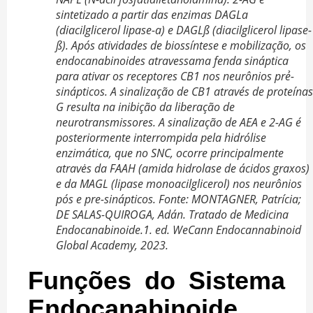
sintetizado a partir das enzimas DAGLa
(diacilglicerol lipase-a) e DAGLß (diacilglicerol lipase-
ß). Após atividades de biossíntese e mobilização, os
endocanabinoides atravessama fenda sináptica
para ativar os receptores CB1 nos neurônios prẻ-
sinápticos. A sinalização de CB1 através de proteínas
G resulta na inibição da liberação de
neurotransmissores. A sinalização de AEA e 2-AG é
posteriormente interrompida pela hidrólise
enzimática, que no SNC, ocorre principalmente
atravės da FAAH (amida hidrolase de ácidos graxos)
e da MAGL (lipase monoacilglicerol) nos neurônios
pós e pre-sinápticos. Fonte: MONTAGNER, Patrícia;
DE SALAS-QUIROGA, Adán. Tratado de Medicina
Endocanabinoide.1. ed. WeCann Endocannabinoid
Global Academy, 2023.
Funções do Sistema
Endocanabinoide