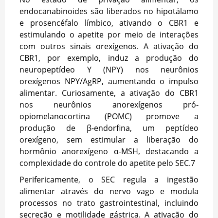
endocanabinoides são liberados no hipotálamo
e prosencéfalo límbico, ativando o CBR1 e
estimulando o apetite por meio de interações
com outros sinais orexígenos. A ativação do
CBR1, por exemplo, induz a produção do
neuropeptídeo Y (NPY) nos neurônios
orexígenos NPY/AgRP, aumentando o impulso
alimentar. Curiosamente, a ativação do CBR1
nos neurônios anorexígenos pró-
opiomelanocortina (POMC) promove a
produção de β-endorfina, um peptídeo
orexígeno, sem estimular a liberação do
hormônio anorexígeno α-MSH, destacando a
complexidade do controle do apetite pelo SEC.
7
Perifericamente, o SEC regula a ingestão
alimentar através do nervo vago e modula
processos no trato gastrointestinal, incluindo
secreção e motilidade gástrica. A ativação do