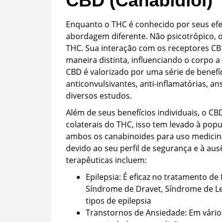
CBD (Canabidiol)
Enquanto o THC é conhecido por seus efei
abordagem diferente. Não psicotrópico, 
THC. Sua interação com os receptores CB
maneira distinta, influenciando o corpo a
CBD é valorizado por uma série de benefí
anticonvulsivantes, anti-inflamatórias, a
diversos estudos.
Além de seus benefícios individuais, o CB
colaterais do THC, isso tem levado à po
ambos os canabinoides para uso medici
devido ao seu perfil de segurança e à ausê
terapêuticas incluem:
E
pilepsia: É eficaz no tratamento de
Síndrome de Dravet, Síndrome de L
tipos de epilepsia
Transtornos de Ansiedade: Em vári