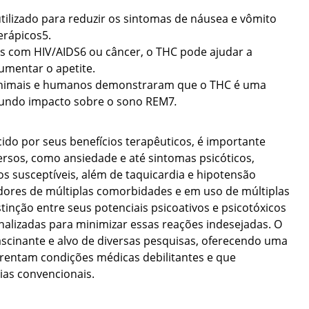
ilizado para reduzir os sintomas de náusea e vômito
erápicos
5
.
es com HIV/AIDS
6
ou câncer, o THC pode ajudar a
umentar o apetite.
nimais e humanos demonstraram que o THC é uma
fundo impacto sobre o sono REM
7
.
o por seus benefícios terapêuticos, é importante
versos, como ansiedade e até sintomas psicóticos,
s susceptíveis, além de taquicardia e hipotensão
adores de múltiplas comorbidades e em uso de múltiplas
inção entre seus potenciais psicoativos e psicotóxicos
onalizadas para minimizar essas reações indesejadas. O
scinante e alvo de diversas pesquisas, oferecendo uma
nfrentam condições médicas debilitantes e que
as convencionais.