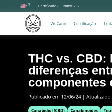
EN
Certificado - Summit 2025
WeCann
Certificação
Tra
THC vs. CBD: 
diferenças ent
componentes 
Publicado em 12/06/24
|
Atualizado 
Canabidiol (CBD)
Canabinoides
Tet