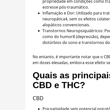
propriedade em condições como tra
estresse pós-traumático.
Inflamação e Dor: Utilizado para tra
neuropática
4
, sem os efeitos cola
alopáticos convencionais.
Transtornos Neuropsiquiátricos: Po
como do humor
8
(depressão), depen
distúrbios do sono e transtornos do
No entanto, é importante notar que o CB
em doses elevadas, embora esse efeito se
Quais as principai
CBD e THC?
CBD
Psicoatividade sem potencial psicot