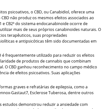
tos psicoativos, o CBD, ou Canabidiol, oferece uma
o CBD não produz os mesmos efeitos associados ao
1 e CB2³ do sistema endocanabinoide ocorre de
 utilizar mais de seus próprios canabinoides naturais. O
cios terapêuticos, suas propriedades
nsiolíticas e antipsicóticas têm sido documentadas em
D é frequentemente utilizado para reduzir os efeitos
pularidade de produtos de cannabis que combinam
nal. O CBD ganhou reconhecimento no campo médico
ncia de efeitos psicoativos. Suas aplicações
 formas graves e refratárias de epilepsia, como a
ennox-Gastaut
7
, Esclerose Tuberosa, dentre outros
os estudos demonstrou reduzir a ansiedade com