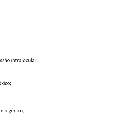
são intra-ocular.
óxico;
ansiogênico;