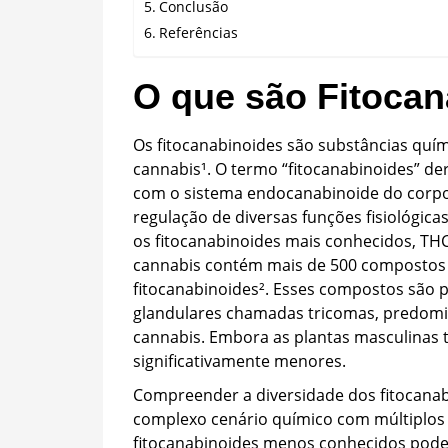
Conclusão
Referências
O que são Fitoca
Os fitocanabinoides são substâncias quím
cannabis¹. O termo “fitocanabinoides” der
com o sistema endocanabinoide do corp
regulação de diversas funções fisiológica
os fitocanabinoides mais conhecidos, THC
cannabis contém mais de 500 compostos q
fitocanabinoides². Esses compostos são p
glandulares chamadas tricomas, predomi
cannabis. Embora as plantas masculinas
significativamente menores.
Compreender a diversidade dos fitocanabi
complexo cenário químico com múltiplos 
fitocanabinoides menos conhecidos pode 