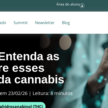
Área do aluno
tado
Summit
Newsletter
Blog
Entenda as
re esses
da cannabis
em 23/02/26 | Leitura: 8 minutos
rahidrocanabinol (THC)