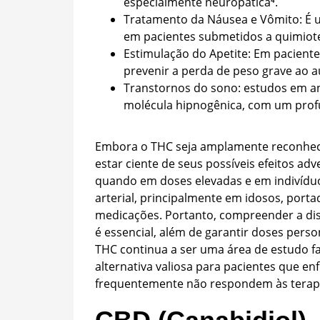
especialmente neuropática
⁴
.
Tratamento da Náusea e Vômito: É ut
em pacientes submetidos a quimiot
Estimulação do Apetite: Em pacient
prevenir a perda de peso grave ao a
Transtornos do sono:
estudos em a
molécula hipnogênica, com um pro
Embora o THC seja amplamente reconhecid
estar ciente de seus possíveis efeitos ad
quando em doses elevadas e em indivíduo
arterial, principalmente em idosos, port
medicações. Portanto, compreender a dist
é essencial, além de garantir doses pers
THC continua a ser uma área de estudo fa
alternativa valiosa para pacientes que e
frequentemente não respondem às terapi