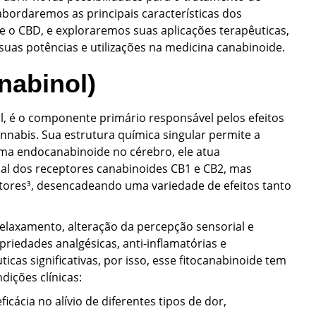
abordaremos as principais características dos
e o CBD, e exploraremos suas aplicações terapêuticas,
uas potências e utilizações na medicina canabinoide.
nabinol)
l, é o componente primário responsável pelos efeitos
nabis. Sua estrutura química singular permite a
ema endocanabinoide no cérebro, ele atua
l dos receptores canabinoides CB1 e CB2, mas
ores³, desencadeando uma variedade de efeitos tanto
elaxamento, alteração da percepção sensorial e
riedades analgésicas, anti-inflamatórias e
cas significativas, por isso, esse fitocanabinoide tem
dições clínicas:
cácia no alívio de diferentes tipos de dor,