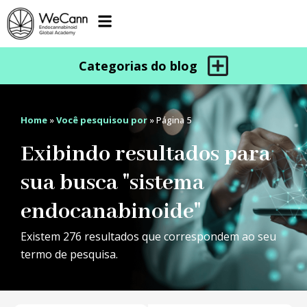
Home
»
Você pesquisou por
»
Página 5
Exibindo resultados para
sua busca "sistema
endocanabinoide"
Existem 276 resultados que correspondem ao seu
termo de pesquisa.