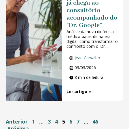
já chega ao
consultório
acompanhado do
“Dr. Google”
Análise da nova dinâmica
médico-paciente na era
digital: como transformar o
confronto com o ‘Dr....
Jean Carvalho
03/03/2026
8 min de leitura
Ler artigo »
Anterior
1
…
3
4
5
6
7
…
46
Próxima