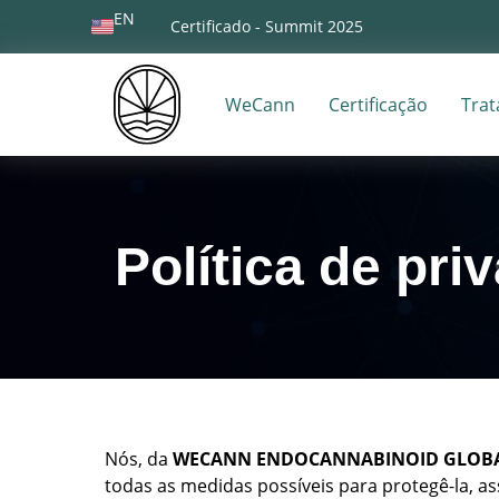
EN
Certificado - Summit 2025
WeCann
Certificação
Tra
Política de pri
Nós, da
WECANN ENDOCANNABINOID GLOB
todas as medidas possíveis para protegê-la, a