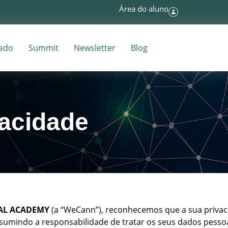
Área do aluno
tado
Summit
Newsletter
Blog
vacidade
AL ACADEMY
(a “WeCann”), reconhecemos que a sua priva
ssumindo a responsabilidade de tratar os seus dados pessoai