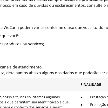
osco em caso de dúvidas ou esclarecimentos, consulte o i
la WeCann podem variar conforme o uso que você faz do no
 que você:
s produtos ou serviços;
canais de atendimento.
eza, detalhamos abaixo alguns dos dados que poderão ser 
FINALIDADE
o nosso site, nós solicitamos algumas
● Prestação do
oais que permitam sua identificação e que
● Promoção das
s para o contexto dos serviços a serem