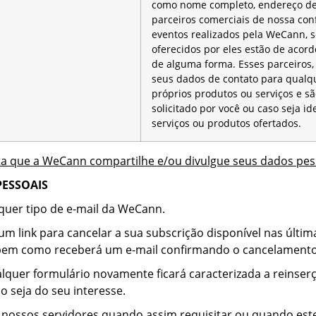
como nome completo, endereço de e
parceiros comerciais de nossa conf
eventos realizados pela WeCann, 
oferecidos por eles estão de acor
de alguma forma. Esses parceiros,
seus dados de contato para qualqu
próprios produtos ou serviços e sã
solicitado por você ou caso seja i
serviços ou produtos ofertados.
ita que a WeCann compartilhe e/ou divulgue seus dados pesso
PESSOAIS
quer tipo de e-mail da WeCann.
link para cancelar a sua subscrição disponível nas últimas
 bem como receberá um e-mail confirmando o cancelamento
uer formulário novamente ficará caracterizada a reinserção
 seja do seu interesse.
 nossos servidores quando assim requisitar ou quando est