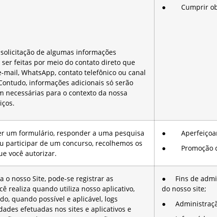
● Cumprir obri
 solicitação de algumas informações
ser feitas por meio do contato direto que
e-mail, WhatsApp, contato telefônico ou canal
Contudo, informações adicionais só serão
m necessárias para o contexto da nossa
iços.
r um formulário, responder a uma pesquisa
● Aperfeiçoame
ou participar de um concurso, recolhemos os
● Promoção das
e você autorizar.
a o nosso Site, pode-se registrar as
● Fins de admin
cê realiza quando utiliza nosso aplicativo,
do nosso site;
ndo, quando possível e aplicável, logs
● Administração 
idades efetuadas nos sites e aplicativos e