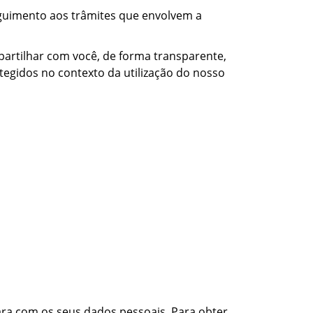
eguimento aos trâmites que envolvem a
ompartilhar com você, de forma transparente,
tegidos no contexto da utilização do nosso
ra com os seus dados pessoais. Para obter