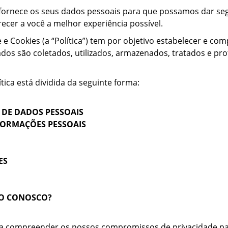
s fornece os seus dados pessoais para que possamos dar s
ecer a você a melhor experiência possível.
e e Cookies (a “Política”) tem por objetivo estabelecer e c
ados são coletados, utilizados, armazenados, tratados e pro
tica está dividida da seguinte forma:
DE DADOS PESSOAIS
FORMAÇÕES PESSOAIS
ES
TO CONOSCO?
e a compreender os nossos compromissos de privacidade pa