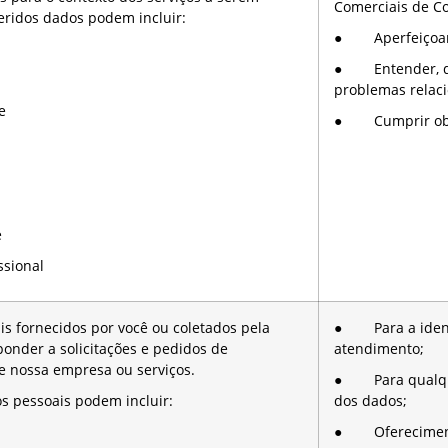
Comerciais de Co
eridos dados podem incluir:
● Aperfeiçoamen
● Entender, diag
problemas relaci
e
● Cumprir obri
e
sional
s fornecidos por você ou coletados pela
● Para a identi
onder a solicitações e pedidos de
atendimento;
e nossa empresa ou serviços.
● Para qualque
s pessoais podem incluir:
dos dados;
● Oferecimento