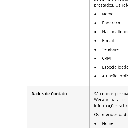
prestados. Os ref
● Nome
● Endereço
● Nacionalidad
● E-mail
● Telefone
● CRM
● Especialidad
● Atuação Profis
Dados de Contato
São dados pessoai
Wecann para resp
informações sobr
Os referidos dado
● Nome