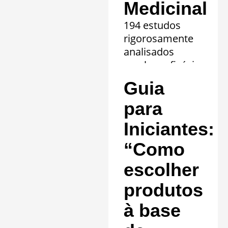
Medicinal
194 estudos
rigorosamente
analisados
revelam eficácia
comprovada em
Guia
20 quadros
clínicos.
para
Saiba mais »
Iniciantes:
“Como
escolher
produtos
à base