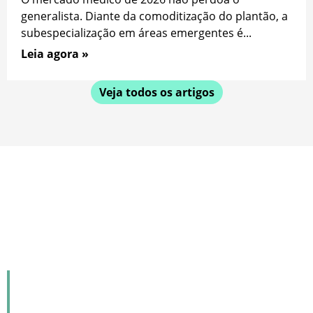
generalista. Diante da comoditização do plantão, a
subespecialização em áreas emergentes é...
Leia agora »
Veja todos os artigos
Notícias da área
Sergipe conquista espaço na
ExpoCannabis Brasil 2025 - F5 News