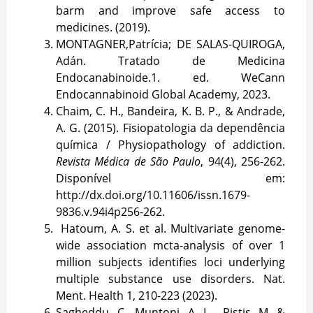
barm and improve safe access to
medicines. (2019).
MONTAGNER,Patrícia; DE SALAS-QUIROGA,
Adán. Tratado de Medicina
Endocanabinoide.1. ed. WeCann
Endocannabinoid Global Academy, 2023.
Chaim, C. H., Bandeira, K. B. P., & Andrade,
A. G. (2015). Fisiopatologia da dependência
química / Physiopathology of addiction.
Revista Médica de São Paulo
, 94(4), 256-262.
Disponível em:
http://dx.doi.org/10.11606/issn.1679-
9836.v.94i4p256-262
.
Hatoum, A. S. et al. Multivariate genome-
wide association mcta-analysis of over 1
million subjects identifies loci underlying
multiple substance use disorders. Nat.
Ment. Health 1, 210-223 (2023).
Sagheddu, C., Muntoni, A. L.., Pistis, M. &