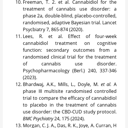
Freeman, T. 2. et al. Cannabidiol for the
treatment of cannabis use disorder: a
phase 2a, double-blind, placebo-controlled,
randomised, adaptive Bayesian trial. Lancet
Psycbiatry 7, 865-874 (2020).
Lees, R. et al. Effect of four-week
cannabidiol treatment on cognitive
function: secondary outcomes from a
randomised clinical trial for the treatment
of cannabis use disorder.
Psychopharmacology (Berl.) 240, 337-346
(2023).
Bhardwaj, A.K., Mills, L., Doyle, M.
et al.
A
phase III multisite randomised controlled
trial to compare the efficacy of cannabidiol
to placebo in the treatment of cannabis
use disorder: the CBD-CUD study protocol.
BMC Psychiatry
24, 175 (2024).
Morgan, C. J. A., Das, R. K., Joye, A. Curran, H