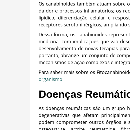
Os canabinoides também atuam sobre os r
da dor e processos inflamatórios; os re
lipídico, diferenciação celular e resp
receptores serotoninérgicos, ampliando si
Dessa forma, os canabinoides represen
medicina, com implicações que vão desd
desenvolvimento de novas terapias para 
portanto, abrange um conjunto de compos
mecanismos de ação complexos e integra
Para saber mais sobre os Fitocanabinoid
organismo
Doenças Reumáti
As doenças reumáticas são um grupo he
degenerativas que afetam principalm
podem comprometer outros órgãos e si
osteoartrite, artrite reumatoide, fib