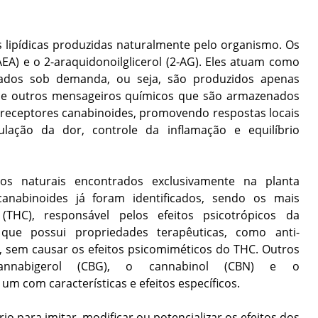
 lipídicas produzidas naturalmente pelo organismo. Os
EA) e o 2-araquidonoilglicerol (2-AG). Eles atuam como
izados sob demanda, ou seja, são produzidos apenas
 de outros mensageiros químicos que são armazenados
s receptores canabinoides, promovendo respostas locais
ação da dor, controle da inflamação e equilíbrio
os naturais encontrados exclusivamente na planta
canabinoides já foram identificados, sendo os mais
 (THC), responsável pelos efeitos psicotrópicos da
 que possui propriedades terapêuticas, como anti-
ica, sem causar os efeitos psicomiméticos do THC. Outros
cannabigerol (CBG), o cannabinol (CBN) e o
um com características e efeitos específicos.
o para imitar, modificar ou potencializar os efeitos dos