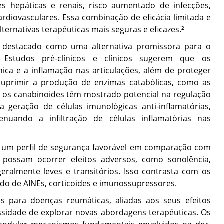
es hepáticas e renais, risco aumentado de infecções,
rdiovasculares. Essa combinação de eficácia limitada e
lternativas terapêuticas mais seguras e eficazes.²
e destacado como uma alternativa promissora para o
 Estudos pré-clínicos e clínicos sugerem que os
ca e a inflamação nas articulações, além de proteger
suprimir a produção de enzimas catabólicas, como as
, os canabinoides têm mostrado potencial na regulação
geração de células imunológicas anti-inflamatórias,
nuando a infiltração de células inflamatórias nas
 um perfil de segurança favorável em comparação com
 possam ocorrer efeitos adversos, como sonolência,
geralmente leves e transitórios. Isso contrasta com os
do de AINEs, corticoides e imunossupressores.
is para doenças reumáticas, aliadas aos seus efeitos
cessidade de explorar novas abordagens terapêuticas. Os