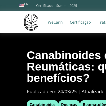
EN
Certificado - Summit 2025
WeCann
Certificação
Tra
Canabinoides
Reumáticas: q
benefícios?
Publicado em 24/03/25
|
Atualizado 
Canabinoides
Doenças
Reumatológ