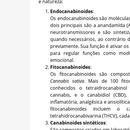
e natureza:
Endocanabinoides
:
Os endocanabinoides são moléculas
dois principais são a anandamida (A
neurotransmissores e são sintet
quando necessários, ao contrário
previamente. Sua função é ativar o
para regular funções como modul
emocional.
Fitocanabinoides
:
Os fitocanabinoides são compost
Cannabis sativa
. Mais de 100 fito
conhecidos o tetraidrocanabinol
cannabis, e o canabidiol (CBD),
inflamatória, analgésica e ansiolít
fitocanabinoides incluem o 
tetrahidrocanabivarina (THCV), cada 
Canabinoides sintéticos
:
São compostos criados em laboratóri