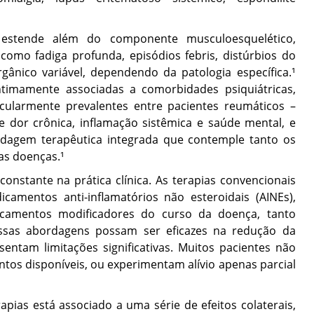
 estende além do componente musculoesquelético,
como fadiga profunda, episódios febris, distúrbios do
gânico variável, dependendo da patologia específica.¹
ntimamente associadas a comorbidades psiquiátricas,
cularmente prevalentes entre pacientes reumáticos –
e dor crônica, inflamação sistêmica e saúde mental, e
dagem terapêutica integrada que contemple tanto os
as doenças.¹
nstante na prática clínica. As terapias convencionais
amentos anti-inflamatórios não esteroidais (AINEs),
icamentos modificadores do curso da doença, tanto
essas abordagens possam ser eficazes na redução da
sentam limitações significativas. Muitos pacientes não
s disponíveis, ou experimentam alívio apenas parcial
pias está associado a uma série de efeitos colaterais,