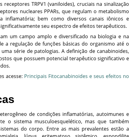
eceptores TRPV1 (vaniloides), cruciais na sinalização
ceptores nucleares PPARs
, que regulam o metabolismo
osta inflamatória; bem como diversos canais iônicos e
gnificativamente seu espectro de efeitos terapêuticos.
tam um campo amplo e diversificado na biologia e na
e a regulação de funções básicas do organismo até o
uma série de patologias. A definição de canabinoides,
tos que possuem potencial terapêutico significativo e
dos.
es acesse:
Principais Fitocanabinoides e seus efeitos no
cas
terogêneo de condições inflamatórias, autoimunes e
ente o sistema musculoesquelético, mas que também
stemas do corpo. Entre as mais prevalentes estão a
romialgia, lúpus eritematoso sistêmico, espondilite