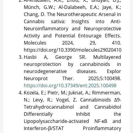
Münch, G.W.; Al-Dalabeeh, E.A.; Jaye, K.;
Chang, D. The Neurotherapeutic Arsenal in
Cannabis sativa: Insights into Anti-
Neuroinflammatory and Neuroprotective
Activity and Potential Entourage Effects.
Molecules 2024, 29, 410.
https://doi.org/10.3390/molecules29020410
Hasbi A, George SR. Multilayered
neuroprotection by cannabinoids in
neurodegenerative diseases. Explor
Neuroprot Ther. 2025;5:100498.
https://doi.org/10.37349/ent.2025.100498
Kozela, E.; Pietr, M.; Juknat, A.; Rimmerman,
N.; Levy, R.; Vogel, Z. Cannabinoids Δ9-
Tetrahydrocannabinol and Cannabidiol
Differentially Inhibit the
Lipopolysaccharide-activated NF-κB and
Interferon-β/STAT Proinflammatory