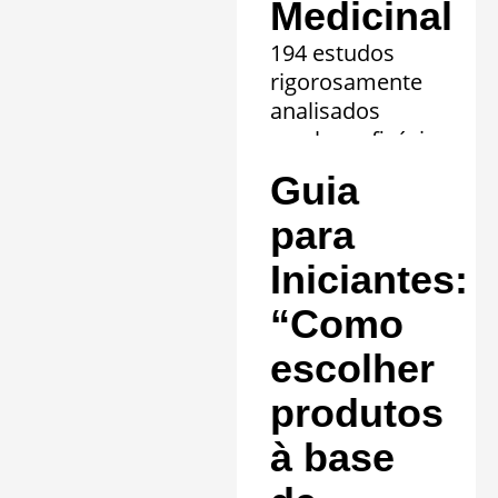
Medicinal
194 estudos
rigorosamente
analisados
revelam eficácia
comprovada em
Guia
20 quadros
clínicos.
para
Saiba mais »
Iniciantes:
“Como
escolher
produtos
à base