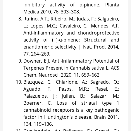
inhibitory activity of α-pinene. Planta
Medica 2010, 76, 303–308.
Rufino, A.T.; Ribeiro, M.; Judas, F.; Salgueiro,
L.; Lopes, M.C.; Cavaleiro, C.; Mendes, A.F.
Anti-inflammatory and chondroprotective
activity of (+)-α-pinene: Structural and
enantiomeric selectivity. J. Nat. Prod. 2014,
77, 264–269.
Downer, E.J. Anti-inflammatory Potential of
Terpenes Present in Cannabis sativa L. ACS
Chem. Neurosci. 2020, 11, 659–662.
Blazquez, C.; Chiarlone, A.; Sagredo, O.;
Aguado, T.; Pazos, M.R.; Resel, E.;
Palazuelos, J.; Julien, B.; Salazar, M.;
Boerner, C. Loss of striatal type 1
cannabinoid receptors is a key pathogenic
factor in Huntington’s disease. Brain 2011,
134, 119–136.
Gugliandolo, A.; Pollastro, F.; Grassi, G.;