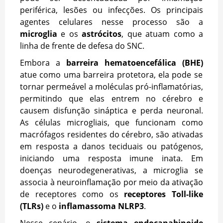
periférica, lesões ou infecções. Os principais
agentes celulares nesse processo são a
microglia
e os
astrócitos
, que atuam como a
linha de frente de defesa do SNC.
Embora a
barreira hematoencefálica (BHE)
atue como uma barreira protetora, ela pode se
tornar permeável a moléculas pró-inflamatórias,
permitindo que elas entrem no cérebro e
causem disfunção sináptica e perda neuronal.
As células microgliais, que funcionam como
macrófagos residentes do cérebro, são ativadas
em resposta a danos teciduais ou patógenos,
iniciando uma resposta imune inata. Em
doenças neurodegenerativas, a microglia se
associa à neuroinflamação por meio da ativação
de receptores como os
receptores Toll-like
(TLRs)
e o
inflamassoma NLRP3
.
Nesse cenário, o
sistema endocanabinoide