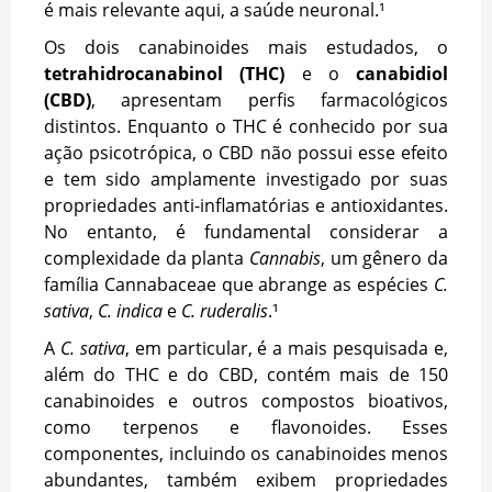
é mais relevante aqui, a saúde neuronal.¹
Os dois canabinoides mais estudados, o
tetrahidrocanabinol (THC)
e o
canabidiol
(CBD)
, apresentam perfis farmacológicos
distintos. Enquanto o THC é conhecido por sua
ação psicotrópica, o CBD não possui esse efeito
e tem sido amplamente investigado por suas
propriedades anti-inflamatórias e antioxidantes.
No entanto, é fundamental considerar a
complexidade da planta
Cannabis
, um gênero da
família Cannabaceae que abrange as espécies
C.
sativa
,
C. indica
e
C. ruderalis
.¹
A
C. sativa
, em particular, é a mais pesquisada e,
além do THC e do CBD, contém mais de 150
canabinoides e outros compostos bioativos,
como terpenos e flavonoides. Esses
componentes, incluindo os canabinoides menos
abundantes, também exibem propriedades