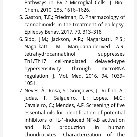
Pathways in BV-2 Microglial Cells. J. Biol.
Chem. 2010, 285, 1616–1626.
Gaston, T.E.; Friedman, D. Pharmacology of
cannabinoids in the treatment of epilepsy.
Epilepsy Behav. 2017, 70, 313–318
Sido, J.M.; Jackson, A.R.; Nagarkatti, P.S.;
Nagarkatti, M. Marijuana-derived Δ-9-
tetrahydrocannabinol suppresses
Th1/Th17 cell-mediated delayed-type
hypersensitivity through microRNA
regulation. J. Mol. Med. 2016, 94, 1039–
1051.
Neves, Â.; Rosa, S.; Gonçalves, J.; Rufino, A.;
Judas, F.; Salgueiro, L.; Lopes, M.C.;
Cavaleiro, C.; Mendes, A.F. Screening of five
essential oils for identification of potential
inhibitors of IL-1-induced NF-κB activation
and NO production in human
chondrocytes: Characterization of the