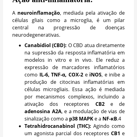
A
neuroinflamação
, mediada pela ativação de
células gliais como a microglia, é um pilar
central na progressão de doenças
neurodegenerativas.
Canabidiol (CBD):
O CBD atua diretamente
na supressão da resposta inflamatória em
modelos in vitro e in vivo. Ele reduz a
expressão de marcadores inflamatórios
como
IL-6, TNF-α, COX-2
e
iNOS
, e inibe a
produção de citocinas inflamatórias em
células microgliais. Essa ação é mediada
por mecanismos complexos, incluindo a
ativação dos receptores
CB2
e de
adenosina A2A
, e a modulação de vias de
sinalização como a
p38 MAPK
e a
NF-κB
.
4
Tetrahidrocanabinol (THC):
Agindo como
um agonista parcial dos receptores
CB1
e