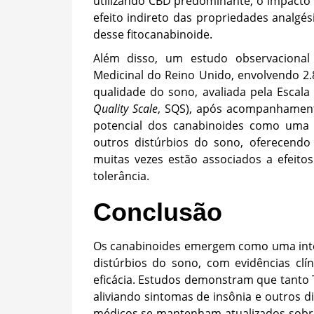
utilizando CBD predominante, o impacto
efeito indireto das propriedades analgési
desse fitocanabinoide.
Além disso, um estudo observacional
Medicinal do Reino Unido, envolvendo 2.8
qualidade do sono, avaliada pela Escal
Quality Scale
, SQS), após acompanhament
potencial dos canabinoides como uma i
outros distúrbios do sono, oferecendo
muitas vezes estão associados a efeitos
tolerância.
Conclusão
Os canabinoides emergem como uma inte
distúrbios do sono, com evidências clí
eficácia. Estudos demonstram que tanto
aliviando sintomas de insônia e outros di
médicos se mantenham atualizados sobre