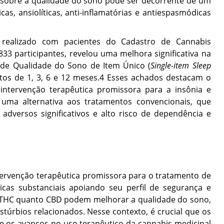
 sobre a qualidade do sono pode ser decorrente de um
cas, ansiolíticas, anti-inflamatórias e antiespasmódicas
 realizado com pacientes do Cadastro de Cannabis
33 participantes, revelou uma melhora significativa na
a de Qualidade do Sono de Item Único (
Single-item Sleep
os de 1, 3, 6 e 12 meses.
4
Esses achados destacam o
ntervenção terapêutica promissora para a insônia e
 uma alternativa aos tratamentos convencionais, que
 adversos significativos e alto risco de dependência e
rvenção terapêutica promissora para o tratamento de
nicas substanciais apoiando seu perfil de segurança e
 THC quanto CBD podem melhorar a qualidade do sono,
stúrbios relacionados. Nesse contexto, é crucial que os
 os avanços no uso terapêutico da cannabis medicinal