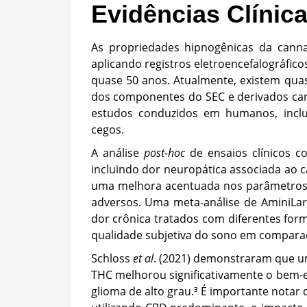
Evidências Clínic
As propriedades hipnogênicas da cann
aplicando registros eletroencefalográfi
quase 50 anos. Atualmente, existem qua
dos componentes do SEC e derivados can
estudos conduzidos em humanos, inclui
cegos.
A análise
post-hoc
de ensaios clínicos c
incluindo dor neuropática associada ao c
uma melhora acentuada nos parâmetros s
adversos. Uma meta-análise de AminiLa
dor crônica tratados com diferentes fo
qualidade subjetiva do sono em compara
Schloss
et al
. (2021) demonstraram que u
THC melhorou significativamente o bem-e
glioma de alto grau.³ É importante notar 