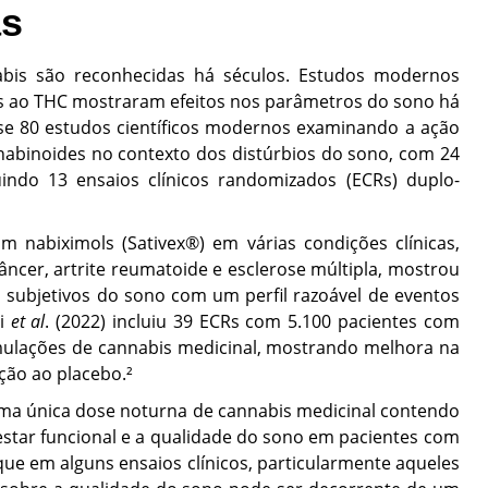
as
abis são reconhecidas há séculos. Estudos modernos
cos ao THC mostraram efeitos nos parâmetros do sono há
se 80 estudos científicos modernos examinando a ação
abinoides no contexto dos distúrbios do sono, com 24
ndo 13 ensaios clínicos randomizados (ECRs) duplo-
om nabiximols (Sativex®) em várias condições clínicas,
âncer, artrite reumatoide e esclerose múltipla, mostrou
ubjetivos do sono com um perfil razoável de eventos
ri
et al
. (2022) incluiu 39 ECRs com 5.100 pacientes com
rmulações de cannabis medicinal, mostrando melhora na
ção ao placebo.²
ma única dose noturna de cannabis medicinal contendo
star funcional e a qualidade do sono em pacientes com
que em alguns ensaios clínicos, particularmente aqueles