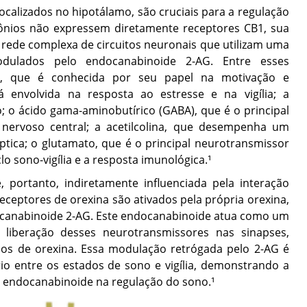
ocalizados no hipotálamo, são cruciais para a regulação
urônios não expressem diretamente receptores CB1, sua
rede complexa de circuitos neuronais que utilizam uma
odulados pelo endocanabinoide 2-AG. Entre esses
a, que é conhecida por seu papel na motivação e
 envolvida na resposta ao estresse e na vigília; a
; o ácido gama-aminobutírico (GABA), que é o principal
 nervoso central; a acetilcolina, que desempenha um
áptica; o glutamato, que é o principal neurotransmissor
clo sono-vigília e a resposta imunológica.¹
, portanto, indiretamente influenciada pela interação
ceptores de orexina são ativados pela própria orexina,
ocanabinoide 2-AG. Este endocanabinoide atua como um
 liberação desses neurotransmissores nas sinapses,
ios de orexina. Essa modulação retrógada pelo 2-AG é
io entre os estados de sono e vigília, demonstrando a
 endocanabinoide na regulação do sono.¹