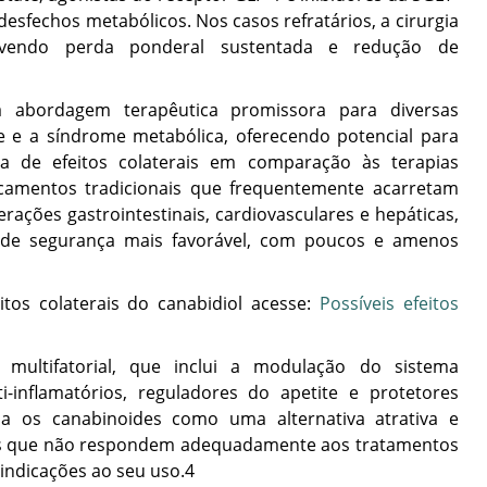
esfechos metabólicos. Nos casos refratários, a cirurgia
movendo perda ponderal sustentada e redução de
abordagem terapêutica promissora para diversas
de e a síndrome metabólica, oferecendo potencial para
a de efeitos colaterais em comparação às terapias
camentos tradicionais que frequentemente acarretam
erações gastrointestinais, cardiovasculares e hepáticas,
 de segurança mais favorável, com poucos e amenos
itos colaterais do canabidiol acesse:
Possíveis efeitos
ultifatorial, que inclui a modulação do sistema
ti-inflamatórios, reguladores do apetite e protetores
na os canabinoides como uma alternativa atrativa e
es que não respondem adequadamente aos tratamentos
ndicações ao seu uso.
4