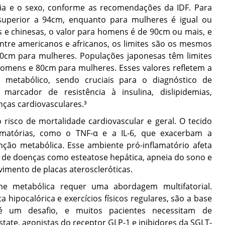
ia e o sexo, conforme as recomendações da IDF. Para
superior a 94cm, enquanto para mulheres é igual ou
s e chinesas, o valor para homens é de 90cm ou mais, e
tre americanos e africanos, os limites são os mesmos
0cm para mulheres. Populações japonesas têm limites
mens e 80cm para mulheres. Esses valores refletem a
o metabólico, sendo cruciais para o diagnóstico de
arcador de resistência à insulina, dislipidemias,
ças cardiovasculares.³
isco de mortalidade cardiovascular e geral. O tecido
flamatórias, como o TNF-α e a IL-6, que exacerbam a
nção metabólica. Esse ambiente pró-inflamatório afeta
o de doenças como esteatose hepática, apneia do sono e
vimento de placas ateroscleróticas.
 metabólica requer uma abordagem multifatorial.
a hipocalórica e exercícios físicos regulares, são a base
é um desafio, e muitos pacientes necessitam de
ate, agonistas do receptor GLP-1 e inibidores da SGLT-