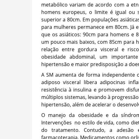
metabólico variam de acordo com a etn
homens europeus, o limite é igual ou 
superior a 80cm. Em populações asiática
para mulheres permanece em 80cm. Já en
que os asiáticos: 90cm para homens e 8
um pouco mais baixos, com 85cm para ho
relação entre gordura visceral e risc
obesidade abdominal, um importante m
hipertensão e maior predisposição a doen
A SM aumenta de forma independente o r
adiposo visceral libera adipocinas in
resistência à insulina e promovem disfu
múltiplos sistemas, levando à progressã
hipertensão, além de acelerar o desenvol
O manejo da obesidade e da síndrome
Intervenções no estilo de vida, como diet
do tratamento. Contudo, a adesão 
farmacoterapia. Medicamentos como orlist