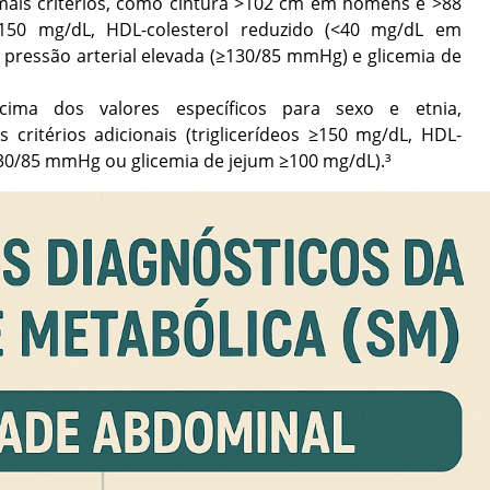
mais critérios, como cintura >102 cm em homens e >88
≥150 mg/dL, HDL-colesterol reduzido (<40 mg/dL em
pressão arterial elevada (≥130/85 mmHg) e glicemia de
cima dos valores específicos para sexo e etnia,
ritérios adicionais (triglicerídeos ≥150 mg/dL, HDL-
≥130/85 mmHg ou glicemia de jejum ≥100 mg/dL).³