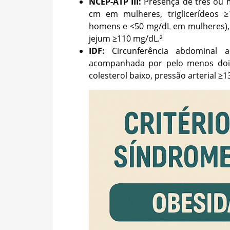
NCEP-ATP III:
Presença de três ou 
cm em mulheres, triglicerídeos 
homens e <50 mg/dL em mulheres), 
jejum ≥110 mg/dL.²
IDF:
Circunferência abdominal a
acompanhada por pelo menos dois c
colesterol baixo, pressão arterial 