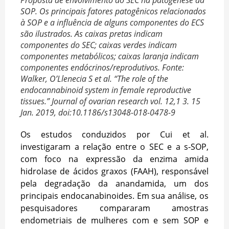
Proposta de envolvimento do SEC na patogênese da
SOP. Os principais fatores patogênicos relacionados
à SOP e a influência de alguns componentes do ECS
são ilustrados. As caixas pretas indicam
componentes do SEC; caixas verdes indicam
componentes metabólicos; caixas laranja indicam
componentes endócrinos/reprodutivos. Fonte:
Walker, O’Llenecia S et al. “The role of the
endocannabinoid system in female reproductive
tissues.” Journal of ovarian research vol. 12,1 3. 15
Jan. 2019, doi:10.1186/s13048-018-0478-9
Os estudos conduzidos por Cui et al.
investigaram a relação entre o SEC e a s-SOP,
com foco na expressão da enzima amida
hidrolase de ácidos graxos (FAAH), responsável
pela degradação da anandamida, um dos
principais endocanabinoides. Em sua análise, os
pesquisadores compararam amostras
endometriais de mulheres com e sem SOP e