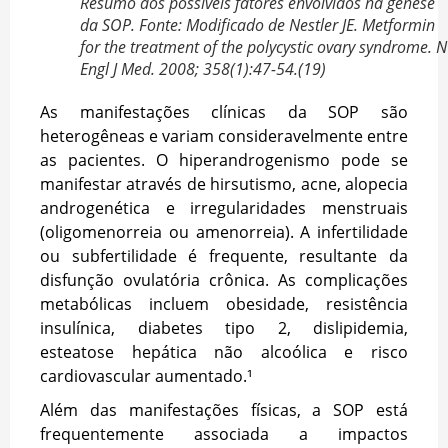
Resumo dos possíveis fatores envolvidos na gênese
da SOP. Fonte: Modificado de Nestler JE. Metformin
for the treatment of the polycystic ovary syndrome. N
Engl J Med. 2008; 358(1):47-54.(19)
As manifestações clínicas da SOP são
heterogêneas e variam consideravelmente entre
as pacientes. O hiperandrogenismo pode se
manifestar através de hirsutismo, acne, alopecia
androgenética e irregularidades menstruais
(oligomenorreia ou amenorreia). A infertilidade
ou subfertilidade é frequente, resultante da
disfunção ovulatória crônica. As complicações
metabólicas incluem obesidade, resistência
insulínica, diabetes tipo 2, dislipidemia,
esteatose hepática não alcoólica e risco
cardiovascular aumentado.¹
Além das manifestações físicas, a SOP está
frequentemente associada a impactos