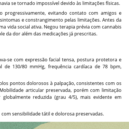
via se tornado impossível devido às limitações físicas.
ado progressivamente, evitando contato com amigos e
s sintomas e constrangimento pelas limitações. Antes da
a vida social ativa. Negou terapia prévia com cannabis
le da dor além das medicações já prescritas.
tava-se com expressão facial tensa, postura protetora e
ial de 130/80 mmHg, frequência cardíaca de 78 bpm,
plos pontos dolorosos à palpação, consistentes com os
. Mobilidade articular preservada, porém com limitação
r globalmente reduzida (grau 4/5), mais evidente em
com sensibilidade tátil e dolorosa preservadas.