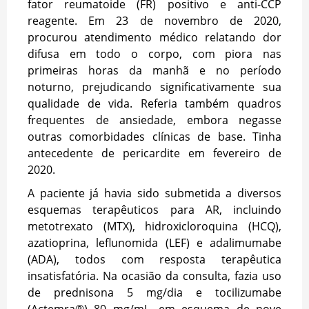
fator reumatoide (FR) positivo e anti-CCP
reagente. Em 23 de novembro de 2020,
procurou atendimento médico relatando dor
difusa em todo o corpo, com piora nas
primeiras horas da manhã e no período
noturno, prejudicando significativamente sua
qualidade de vida. Referia também quadros
frequentes de ansiedade, embora negasse
outras comorbidades clínicas de base. Tinha
antecedente de pericardite em fevereiro de
2020.
A paciente já havia sido submetida a diversos
esquemas terapêuticos para AR, incluindo
metotrexato (MTX), hidroxicloroquina (HCQ),
azatioprina, leflunomida (LEF) e adalimumabe
(ADA), todos com resposta terapêutica
insatisfatória. Na ocasião da consulta, fazia uso
de prednisona 5 mg/dia e tocilizumabe
(Actemra®) 80 mg/mL, em esquema de nove