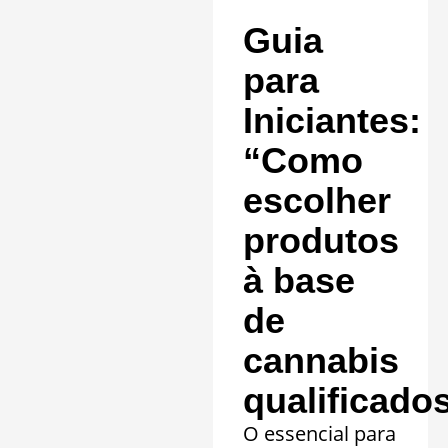
comprovada em
Guia
20 quadros
clínicos.
para
Saiba mais »
Iniciantes:
“Como
escolher
produtos
à base
de
cannabis
qualificado
O essencial para