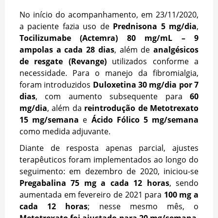
No início do acompanhamento, em 23/11/2020,
a paciente fazia uso de
Prednisona 5 mg/dia
,
Tocilizumabe (Actemra) 80 mg/mL – 9
ampolas a cada 28 dias
, além de
analgésicos
de resgate (Revange)
utilizados conforme a
necessidade. Para o manejo da fibromialgia,
foram introduzidos
Duloxetina 30 mg/dia por 7
dias
, com aumento subsequente para
60
mg/dia
, além da
reintrodução de Metotrexato
15 mg/semana
e
Ácido Fólico 5 mg/semana
como medida adjuvante.
Diante de resposta apenas parcial, ajustes
terapêuticos foram implementados ao longo do
seguimento: em dezembro de 2020, iniciou-se
Pregabalina 75 mg a cada 12 horas
, sendo
aumentada em fevereiro de 2021 para
100 mg a
cada 12 horas
; nesse mesmo mês, o
Metotrexato foi ajustado para 20 mg/semana
,