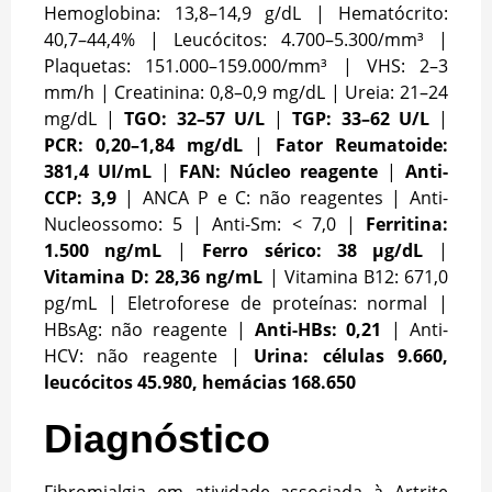
Hemoglobina: 13,8–14,9 g/dL | Hematócrito:
40,7–44,4% | Leucócitos: 4.700–5.300/mm³ |
Plaquetas: 151.000–159.000/mm³ | VHS: 2–3
mm/h | Creatinina: 0,8–0,9 mg/dL | Ureia: 21–24
mg/dL |
TGO: 32–57 U/L
|
TGP: 33–62 U/L
|
PCR: 0,20–1,84 mg/dL
|
Fator Reumatoide:
381,4 UI/mL
|
FAN: Núcleo reagente
|
Anti-
CCP: 3,9
| ANCA P e C: não reagentes | Anti-
Nucleossomo: 5 | Anti-Sm: < 7,0 |
Ferritina:
1.500 ng/mL
|
Ferro sérico: 38 μg/dL
|
Vitamina D: 28,36 ng/mL
| Vitamina B12: 671,0
pg/mL | Eletroforese de proteínas: normal |
HBsAg: não reagente |
Anti-HBs: 0,21
| Anti-
HCV: não reagente |
Urina: células 9.660,
leucócitos 45.980, hemácias 168.650
Diagnóstico
Fibromialgia em atividade associada à Artrite