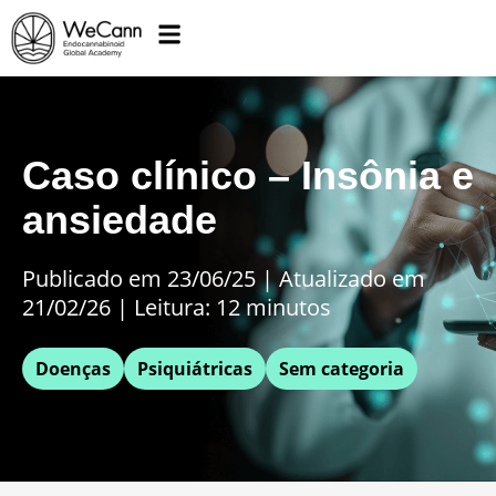
Caso clínico – Insônia e
ansiedade
Publicado em 23/06/25
|
Atualizado em
21/02/26 | Leitura: 12 minutos
Doenças
Psiquiátricas
Sem categoria