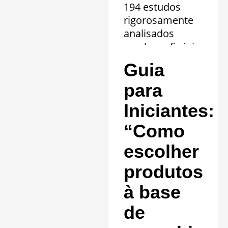
194 estudos
rigorosamente
analisados
revelam eficácia
comprovada em
Guia
20 quadros
clínicos.
para
Saiba mais »
Iniciantes:
“Como
escolher
produtos
à base
de