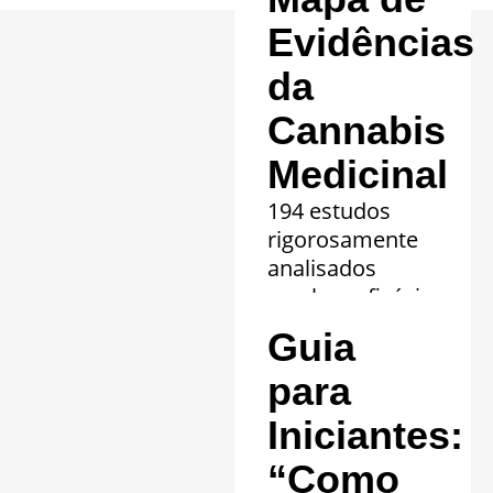
Evidências
da
Cannabis
Medicinal
194 estudos
rigorosamente
analisados
revelam eficácia
comprovada em
Guia
20 quadros
clínicos.
para
Saiba mais »
Iniciantes:
“Como