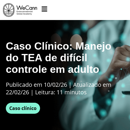
Caso Clínico: Manejo
do TEA de difícil
controle em adulto
Publicado em 10/02/26
|
Atualizado em
22/02/26 | Leitura: 11 minutos
Caso clínico