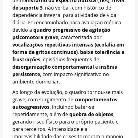
de
Transtorno do Espectro Autista (TEA), nível
de suporte 3
, não verbal, com histórico de
dependência integral para atividades de vida
diária. Foi encaminhado para avaliação médica
devido a
quadro progressivo de agitação
psicomotora grave
, caracterizada por
vocalizações repetitivas intensas (ecolalia em
forma de gritos contínuos)
,
baixa tolerância a
frustrações
, episódios frequentes de
desorganização comportamental
e
insônia
persistente
, com impacto significativo no
ambiente domiciliar.
Ao longo da evolução, o quadro tornou-se mais
grave, com surgimento de
comportamentos
autoagressivos
, incluindo bater-se
repetidamente, além de
quebra de objetos
,
gerando risco físico para o próprio paciente e
para terceiros. A intensidade e a
imprevisibilidade das crises tornaram o manejo