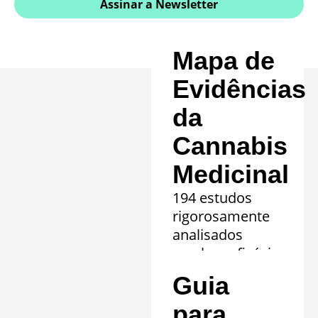
Assinar a Newsletter
Mapa de
Evidências
da
Cannabis
Medicinal
194 estudos
rigorosamente
analisados
revelam eficácia
comprovada em
Guia
20 quadros
clínicos.
para