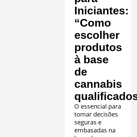
Saiba mais »
Iniciantes:
“Como
escolher
produtos
à base
de
cannabis
qualificado
O essencial para
tomar decisões
seguras e
embasadas na