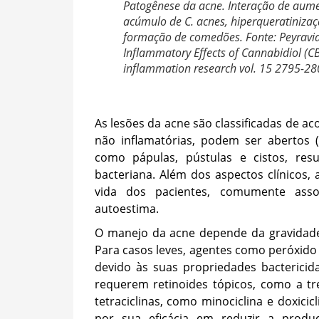
Patogênese da acne. Interação de aum
acúmulo de C. acnes, hiperqueratinizaç
formação de comedões. Fonte: Peyravian
Inflammatory Effects of Cannabidiol (CB
inflammation research vol. 15 2795-28
As lesões da acne são classificadas de a
não inflamatórias, podem ser abertos (
como pápulas, pústulas e cistos, res
bacteriana. Além dos aspectos clínicos, 
vida dos pacientes, comumente asso
autoestima.
O manejo da acne depende da gravidade 
Para casos leves, agentes como peróxido d
devido às suas propriedades bacterici
requerem retinoides tópicos, como a tre
tetraciclinas, como minociclina e doxicic
por sua eficácia em reduzir a produç