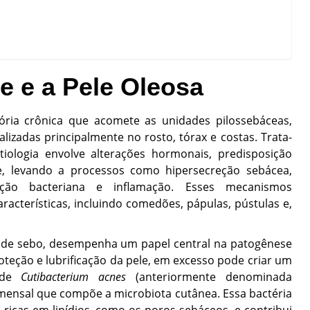
 e a Pele Oleosa
ória crônica que acomete as unidades pilossebáceas,
lizadas principalmente no rosto, tórax e costas. Trata-
tiologia envolve alterações hormonais, predisposição
sse, levando a processos como hipersecreção sebácea,
feração bacteriana e inflamação. Esses mecanismos
acterísticas, incluindo comedões, pápulas, pústulas e,
a de sebo, desempenha um papel central na patogênese
oteção e lubrificação da pele, em excesso pode criar um
o de
Cutibacterium acnes
(anteriormente denominada
omensal que compõe a microbiota cutânea. Essa bactéria