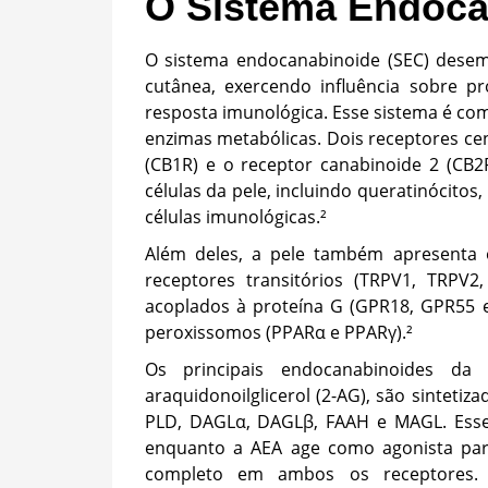
O Sistema Endocan
O sistema endocanabinoide (SEC) dese
cutânea, exercendo influência sobre pr
resposta imunológica. Esse sistema é com
enzimas metabólicas. Dois receptores cen
(CB1R) e o receptor canabinoide 2 (CB2
células da pele, incluindo queratinócitos
células imunológicas.²
Além deles, a pele também apresenta o
receptores transitórios (TRPV1, TRPV
acoplados à proteína G (GPR18, GPR55 e
peroxissomos (PPARα e PPARγ).²
Os principais endocanabinoides da 
araquidonoilglicerol (2-AG), são sinteti
PLD, DAGLα, DAGLβ, FAAH e MAGL. Esse
enquanto a AEA age como agonista par
completo em ambos os receptores.