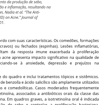
ento da produção de sebo,
ão e inflamação, resultando na
, Nadia et al. “The Anti-
D) on Acne.” Journal of
01.
cordo com suas características. Os comedões, formações
cravos) ou fechados (espinhas). Lesões inflamatórias,
ultam da resposta imune exacerbada à proliferação
a acne apresenta impacto significativo na qualidade de
ciando-se à ansiedade, depressão e prejuízos na
do quadro e inclui tratamentos tópicos e sistêmicos.
e benzoíla e ácido salicílico são amplamente utilizados
das e comedolíticas. Casos moderados frequentemente
tinoína, associados a antibióticos orais da classe das
lina. Em quadros graves, a isotretinoína oral é indicada
ão de sebo e controlar a proliferação bacteriana.