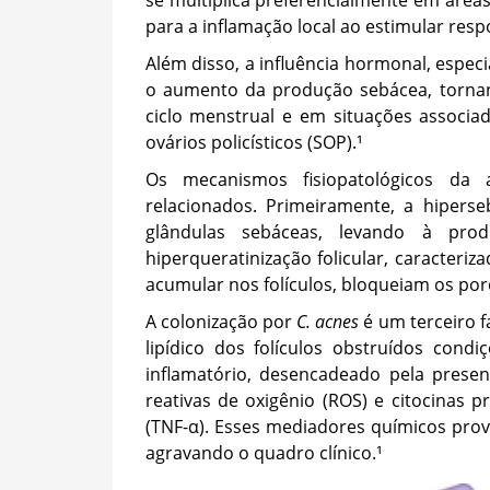
se multiplica preferencialmente em áreas
para a inflamação local ao estimular resp
Além disso, a influência hormonal, esp
o aumento da produção sebácea, tornan
ciclo menstrual e em situações associa
ovários policísticos (SOP).¹
Os mecanismos fisiopatológicos da a
relacionados. Primeiramente, a hipers
glândulas sebáceas, levando à pro
hiperqueratinização folicular, caracteri
acumular nos folículos, bloqueiam os p
A colonização por
C. acnes
é um terceiro f
lipídico dos folículos obstruídos condi
inflamatório, desencadeado pela prese
reativas de oxigênio (ROS) e citocinas p
(TNF-α). Esses mediadores químicos prov
agravando o quadro clínico.¹