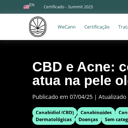
EN
Certificado - Summit 2025
WeCann
Certificação
Tra
CBD e Acne: 
atua na pele o
Publicado em 07/04/25
|
Atualizado 
Canabidiol (CBD)
Canabinoides
Can
Dermatológicas
Doenças
Sem categ