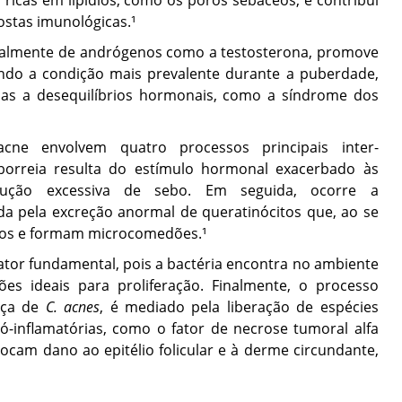
 ricas em lipídios, como os poros sebáceos, e contribui
ostas imunológicas.¹
ecialmente de andrógenos como a testosterona, promove
do a condição mais prevalente durante a puberdade,
das a desequilíbrios hormonais, como a síndrome dos
cne envolvem quatro processos principais inter-
eborreia resulta do estímulo hormonal exacerbado às
dução excessiva de sebo. Em seguida, ocorre a
zada pela excreção anormal de queratinócitos que, ao se
oros e formam microcomedões.¹
ator fundamental, pois a bactéria encontra no ambiente
ções ideais para proliferação. Finalmente, o processo
nça de
C. acnes
, é mediado pela liberação de espécies
ró-inflamatórias, como o fator de necrose tumoral alfa
ocam dano ao epitélio folicular e à derme circundante,