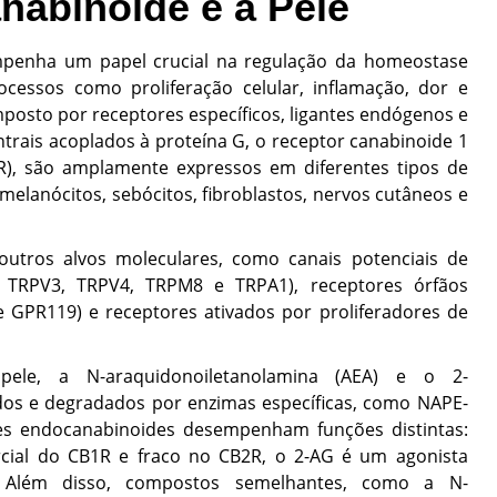
abinoide e a Pele
mpenha um papel crucial na regulação da homeostase
ocessos como proliferação celular, inflamação, dor e
posto por receptores específicos, ligantes endógenos e
trais acoplados à proteína G, o receptor canabinoide 1
R), são amplamente expressos em diferentes tipos de
, melanócitos, sebócitos, fibroblastos, nervos cutâneos e
utros alvos moleculares, como canais potenciais de
2, TRPV3, TRPV4, TRPM8 e TRPA1), receptores órfãos
 GPR119) e receptores ativados por proliferadores de
pele, a N-araquidonoiletanolamina (AEA) e o 2-
zados e degradados por enzimas específicas, como NAPE-
s endocanabinoides desempenham funções distintas:
cial do CB1R e fraco no CB2R, o 2-AG é um agonista
 Além disso, compostos semelhantes, como a N-