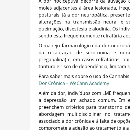
A dor nociceptiva decorre da ativação 
moles adjacentes à área lesionada, fre
posturais. Já a dor neuropática, presente
alterações na transmissão neural e s
queimação, disestesia e alodinia. Os in
sendo esta frequentemente refratária ao
O manejo farmacológico da dor neuropátic
da recaptação de serotonina e norad
pregabalina) e, em casos refratários, op
tontura e risco de dependência, limitam 
Para saber mais sobre o uso de Cannabis 
Dor Crônica – WeCann Academy
Além da dor, indivíduos com LME freque
a depressão um achado comum. Em est
preenchem critérios para transtorno d
abordagem multidisciplinar no tratam
associado à dor crônica e à falta de opçõ
compromete a adesão ao tratamento e a r