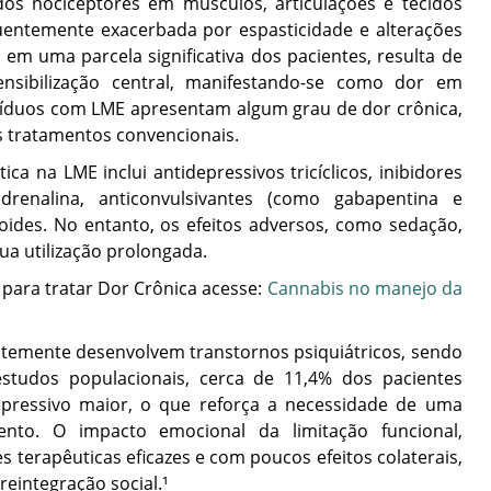
dos nociceptores em músculos, articulações e tecidos
quentemente exacerbada por espasticidade e alterações
 em uma parcela significativa dos pacientes, resulta de
ensibilização central, manifestando-se como dor em
divíduos com LME apresentam algum grau de dor crônica,
s tratamentos convencionais.
a na LME inclui antidepressivos tricíclicos, inibidores
renalina, anticonvulsivantes (como gabapentina e
ioides. No entanto, os efeitos adversos, como sedação,
sua utilização prolongada.
para tratar Dor Crônica acesse:
Cannabis no manejo da
ntemente desenvolvem transtornos psiquiátricos, sendo
udos populacionais, cerca de 11,4% dos pacientes
epressivo maior, o que reforça a necessidade de uma
ento. O impacto emocional da limitação funcional,
es terapêuticas eficazes e com poucos efeitos colaterais,
eintegração social.¹