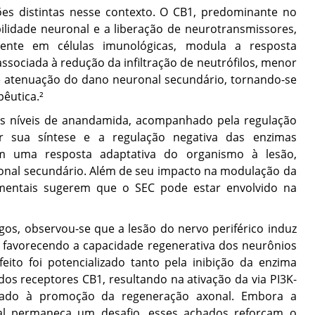
es distintas nesse contexto. O CB1, predominante no
bilidade neuronal e a liberação de neurotransmissores,
ente em células imunológicas, modula a resposta
associada à redução da infiltração de neutrófilos, menor
s e atenuação do dano neuronal secundário, tornando-se
êutica.²
s níveis de anandamida, acompanhado pela regulação
or sua síntese e a regulação negativa das enzimas
rem uma resposta adaptativa do organismo à lesão,
onal secundário. Além de seu impacto na modulação da
imentais sugerem que o SEC pode estar envolvido na
, observou-se que a lesão do nervo periférico induz
favorecendo a capacidade regenerativa dos neurônios
feito foi potencializado tanto pela inibição da enzima
os receptores CB1, resultando na ativação da via PI3K-
iado à promoção da regeneração axonal. Embora a
al permaneça um desafio, esses achados reforçam o