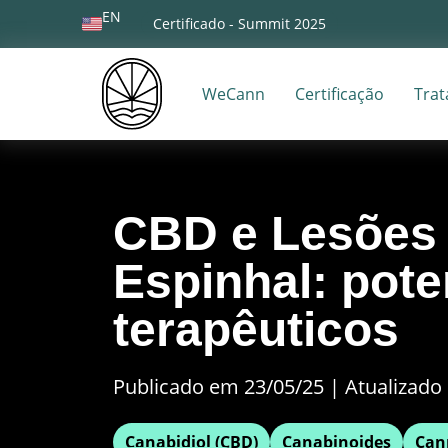
EN
Certificado - Summit 2025
WeCann
Certificação
Tra
CBD e Lesões
Espinhal: pote
terapêuticos
Publicado em 23/05/25
|
Atualizado 
Canabidiol (CBD)
Canabinoides
Can