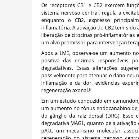
Os receptores CB1 e CB2 exercem funçõ
sistema nervoso central, regula a excita
enquanto o CB2, expresso principalm
inflamatória. A ativação do CB2 tem sido 
liberação de citocinas pró-inflamatória
um alvo promissor para intervenção terap
Após a LME, observa-se um aumento no
positiva das enzimas responsáveis p
degradativas. Essas alterações suge
possivelmente para atenuar o dano neur
inflamação e da dor, evidências exper
regeneração axonal.³
Em um estudo conduzido em camundongos
um aumento no tônus endocanabinoide, 
do gânglio da raiz dorsal (DRG). Esse e
degradativa MAGL, quanto pela ativação d
pAkt, um mecanismo molecular assoc
regeneração no sistema nervoso centr