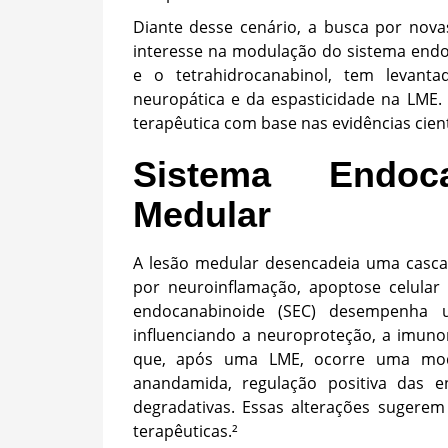
Diante desse cenário, a busca por nova
interesse na modulação do sistema endo
e o tetrahidrocanabinol, tem levant
neuropática e da espasticidade na LME.
terapêutica com base nas evidências cient
Sistema Endoc
Medular
A lesão medular desencadeia uma cascat
por neuroinflamação, apoptose celular 
endocanabinoide (SEC) desempenha u
influenciando a neuroproteção, a imuno
que, após uma LME, ocorre uma mod
anandamida, regulação positiva das e
degradativas. Essas alterações sugere
terapêuticas.²