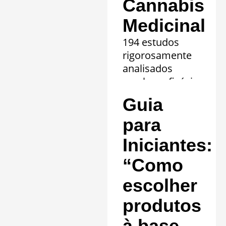
Cannabis
Medicinal
194 estudos
rigorosamente
analisados
revelam eficácia
comprovada em
Guia
20 quadros
clínicos.
para
Saiba mais »
Iniciantes:
“Como
escolher
produtos
à base