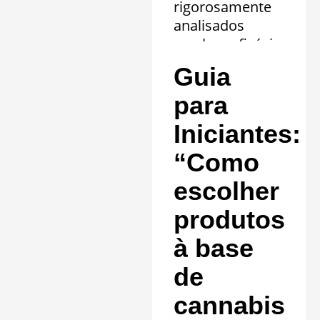
rigorosamente
analisados
revelam eficácia
comprovada em
Guia
20 quadros
clínicos.
para
Saiba mais »
Iniciantes:
“Como
escolher
produtos
à base
de
cannabis