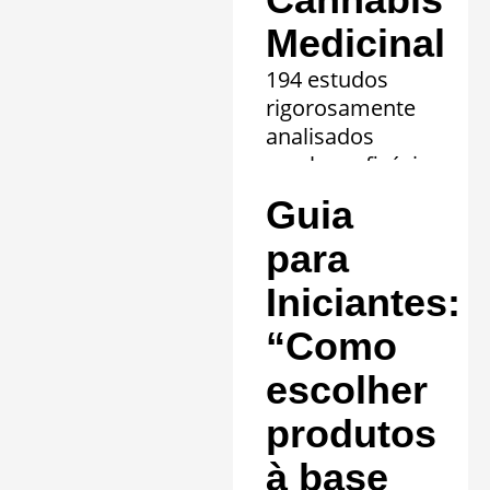
Medicinal
194 estudos
rigorosamente
analisados
revelam eficácia
comprovada em
Guia
20 quadros
clínicos.
para
Saiba mais »
Iniciantes:
“Como
escolher
produtos
à base