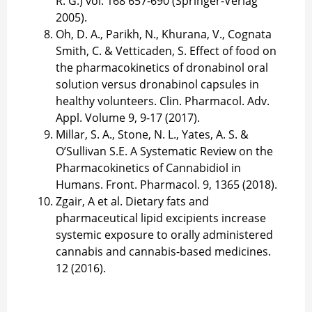
R. G.) vol. 168 657-690 (Springer-Verlag
2005).
Oh, D. A., Parikh, N., Khurana, V., Cognata
Smith, C. & Vetticaden, S. Effect of food on
the pharmacokinetics of dronabinol oral
solution versus dronabinol capsules in
healthy volunteers. Clin. Pharmacol. Adv.
Appl. Volume 9, 9-17 (2017).
Millar, S. A., Stone, N. L., Yates, A. S. &
O’Sullivan S.E. A Systematic Review on the
Pharmacokinetics of Cannabidiol in
Humans. Front. Pharmacol. 9, 1365 (2018).
Zgair, A et al. Dietary fats and
pharmaceutical lipid excipients increase
systemic exposure to orally administered
cannabis and cannabis-based medicines.
12 (2016).