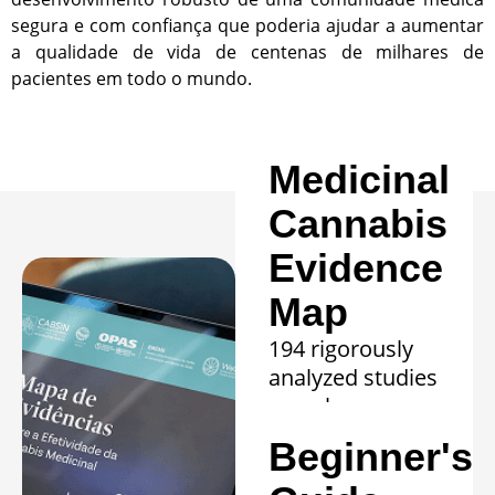
segura e com confiança que poderia ajudar a aumentar
a qualidade de vida de centenas de milhares de
pacientes em todo o mundo.
Medicinal
Cannabis
Evidence
Map
194 rigorously
analyzed studies
reveal proven
efficacy in 20
Beginner's
clinical
conditions.