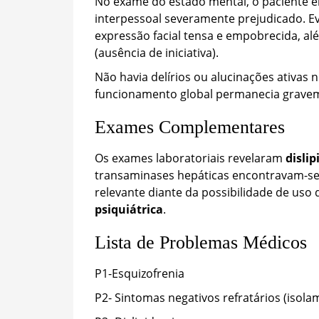
No exame do estado mental, o paciente e
interpessoal severamente prejudicado. E
expressão facial tensa e empobrecida, a
(ausência de iniciativa).
Não havia delírios ou alucinações ativas 
funcionamento global permanecia grave
Exames Complementares
Os exames laboratoriais revelaram
disli
transaminases hepáticas encontravam-se
relevante diante da possibilidade de uso
psiquiátrica
.
Lista de Problemas Médicos
P1-Esquizofrenia
P2- Sintomas negativos refratários (isol