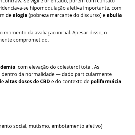
ncontrava-se vigil e orientado, porém com contato
videnciava-se hipomodulação afetiva importante, com
lém de
alogia
(pobreza marcante do discurso) e
abulia
no momento da avaliação inicial. Apesar disso, o
mente comprometido.
pidemia
, com elevação do colesterol total. As
 dentro da normalidade — dado particularmente
 de
altas doses de CBD
e do contexto de
polifarmácia
amento social, mutismo, embotamento afetivo)