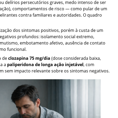
ou delírios persecutórios graves, medo intenso de ser
tação), comportamentos de risco — como pular de um
rantes contra familiares e autoridades. O quadro
ização dos sintomas positivos, porém à custa de um
gativos profundos: isolamento social extremo,
 mutismo, embotamento afetivo, ausência de contato
imo funcional.
o de
clozapina 75 mg/dia
(dose considerada baixa,
da a
paliperidona de longa ação injetável
, com
ém sem impacto relevante sobre os sintomas negativos.