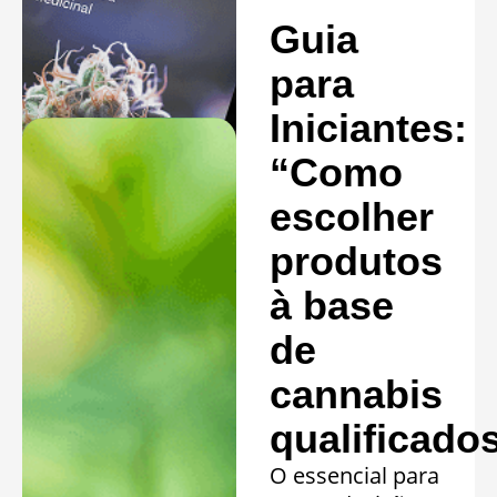
comprovada em
Guia
20 quadros
clínicos.
para
Saiba mais »
Iniciantes:
“Como
escolher
produtos
à base
de
cannabis
qualificado
O essencial para