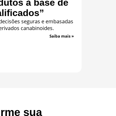
dutos à base de
lificados”
 decisões seguras e embasadas
erivados canabinoides.
Saiba mais »
orme sua