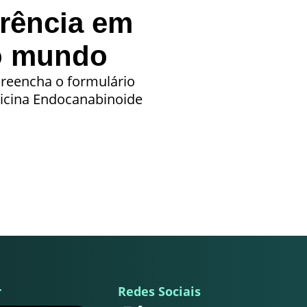
erência em
o mundo
 preencha o formulário
dicina Endocanabinoide
r
Redes Sociais