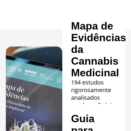
Mapa de
Evidências
da
Cannabis
Medicinal
194 estudos
rigorosamente
analisados
revelam eficácia
comprovada em
Guia
20 quadros
clínicos.
para