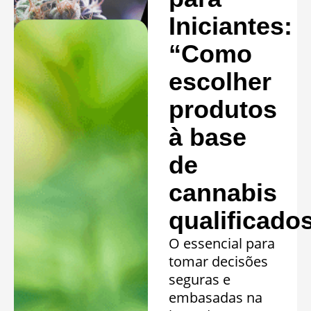
Saiba mais »
Iniciantes:
“Como
escolher
produtos
à base
de
cannabis
qualificado
O essencial para
tomar decisões
seguras e
embasadas na