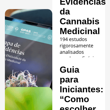
Evidências
da
Cannabis
Medicinal
194 estudos
rigorosamente
analisados
revelam eficácia
comprovada em
Guia
20 quadros
clínicos.
para
Saiba mais »
Iniciantes:
“Como
escolher