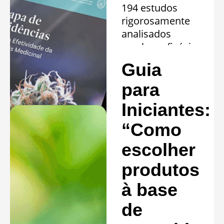
194 estudos
rigorosamente
analisados
revelam eficácia
comprovada em
Guia
20 quadros
clínicos.
para
Saiba mais »
Iniciantes:
“Como
escolher
produtos
à base
de