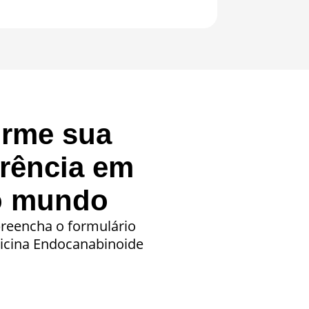
orme sua
erência em
o mundo
 preencha o formulário
dicina Endocanabinoide