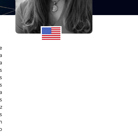
e
a
a
s
s
s
a
s
z
s
m
o