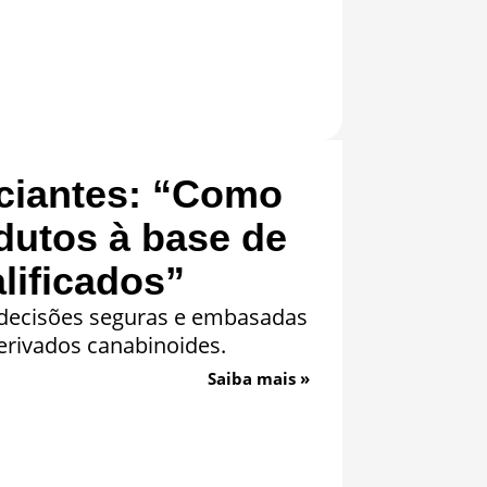
iciantes: “Como
dutos à base de
lificados”
 decisões seguras e embasadas
erivados canabinoides.
Saiba mais »