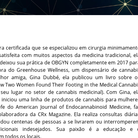
tra certificada que se especializou em cirurgia minimament
satisfeita com muitos aspectos da medicina tradicional, el
e deixou sua prática de OBGYN completamente em 2017 par
ora do Greenhouse Wellness, um dispensário de cannabi
hor amiga, Gina Dubbé, ela publicou um livro sobre o
ow Two Women Found Their Footing in the Medical Cannabi
eu lugar no setor de cannabis medicinal). Com Gina, el
iniciou uma linha de produtos de cannabis para mulhere
efe do American Journal of Endocannabinoid Medicine, fa
laboradora da CRx Magazine. Ela realiza consultas diária
udou centenas de pessoas a se livrarem ou interrompere
dicionais indesejados. Sua paixão é a educação e 
m todos os locais.