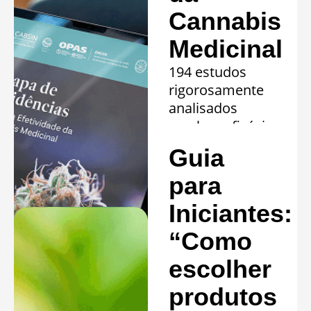
Cannabis
Medicinal
194 estudos
rigorosamente
analisados
revelam eficácia
comprovada em
Guia
20 quadros
clínicos.
para
Saiba mais »
Iniciantes:
“Como
escolher
produtos