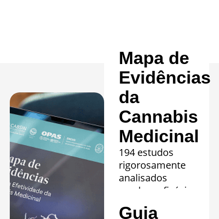
Mapa de
Evidências
da
Cannabis
Medicinal
194 estudos
rigorosamente
analisados
revelam eficácia
comprovada em
Guia
20 quadros