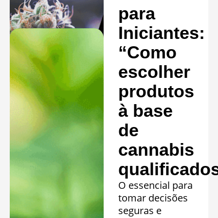
clínicos.
para
Saiba mais »
Iniciantes:
“Como
escolher
produtos
à base
de
cannabis
qualificado
O essencial para
tomar decisões
seguras e