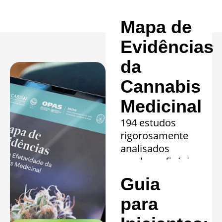
Mapa de
Evidências
da
Cannabis
Medicinal
194 estudos
rigorosamente
analisados
revelam eficácia
comprovada em
Guia
20 quadros
clínicos.
para
Saiba mais »