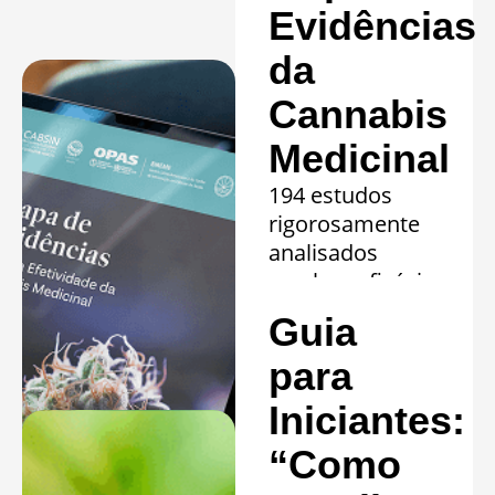
Evidências
da
Cannabis
Medicinal
194 estudos
rigorosamente
analisados
revelam eficácia
comprovada em
Guia
20 quadros
clínicos.
para
Saiba mais »
Iniciantes:
“Como