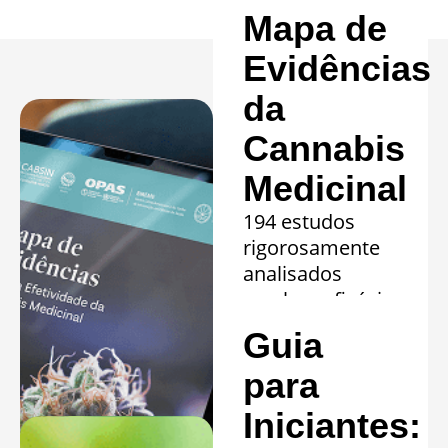
Mapa de
Evidências
da
Cannabis
Medicinal
194 estudos
rigorosamente
analisados
revelam eficácia
comprovada em
Guia
20 quadros
clínicos.
para
Saiba mais »
Iniciantes: