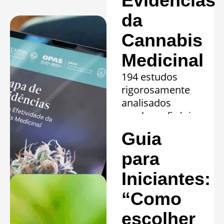
Evidências
da
Cannabis
Medicinal
194 estudos
rigorosamente
analisados
revelam eficácia
comprovada em
Guia
20 quadros
clínicos.
para
Saiba mais »
Iniciantes:
“Como
escolher