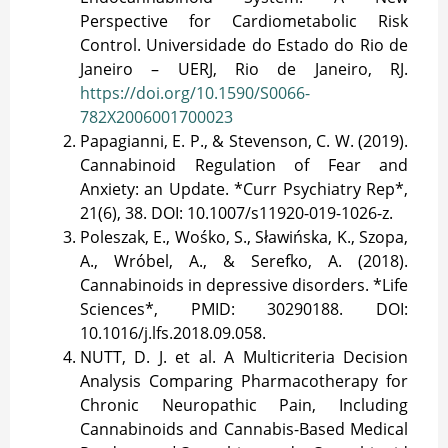
Perspective for Cardiometabolic Risk
Control. Universidade do Estado do Rio de
Janeiro – UERJ, Rio de Janeiro, RJ.
https://doi.org/10.1590/S0066-
782X2006001700023
Papagianni, E. P., & Stevenson, C. W. (2019).
Cannabinoid Regulation of Fear and
Anxiety: an Update. *Curr Psychiatry Rep*,
21(6), 38. DOI: 10.1007/s11920-019-1026-z.
Poleszak, E., Wośko, S., Sławińska, K., Szopa,
A., Wróbel, A., & Serefko, A. (2018).
Cannabinoids in depressive disorders. *Life
Sciences*, PMID: 30290188. DOI:
10.1016/j.lfs.2018.09.058.
NUTT, D. J. et al. A Multicriteria Decision
Analysis Comparing Pharmacotherapy for
Chronic Neuropathic Pain, Including
Cannabinoids and Cannabis-Based Medical