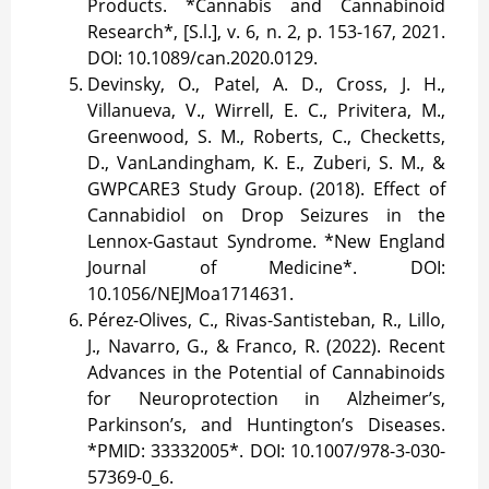
Products. *Cannabis and Cannabinoid
Research*, [S.l.], v. 6, n. 2, p. 153-167, 2021.
DOI: 10.1089/can.2020.0129.
Devinsky, O., Patel, A. D., Cross, J. H.,
Villanueva, V., Wirrell, E. C., Privitera, M.,
Greenwood, S. M., Roberts, C., Checketts,
D., VanLandingham, K. E., Zuberi, S. M., &
GWPCARE3 Study Group. (2018). Effect of
Cannabidiol on Drop Seizures in the
Lennox-Gastaut Syndrome. *New England
Journal of Medicine*. DOI:
10.1056/NEJMoa1714631.
Pérez-Olives, C., Rivas-Santisteban, R., Lillo,
J., Navarro, G., & Franco, R. (2022). Recent
Advances in the Potential of Cannabinoids
for Neuroprotection in Alzheimer’s,
Parkinson’s, and Huntington’s Diseases.
*PMID: 33332005*. DOI: 10.1007/978-3-030-
57369-0_6.