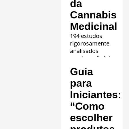
da
Cannabis
Medicinal
194 estudos
rigorosamente
analisados
revelam eficácia
comprovada em
Guia
20 quadros
clínicos.
para
Saiba mais »
Iniciantes:
“Como
escolher