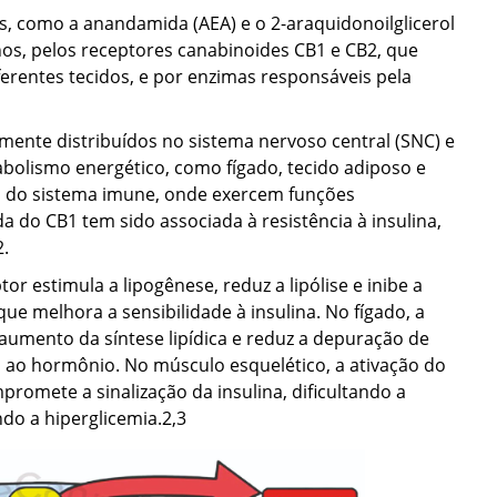
, como a anandamida (AEA) e o 2-araquidonoilglicerol
os, pelos receptores canabinoides CB1 e CB2, que
rentes tecidos, e por enzimas responsáveis pela
ente distribuídos no sistema nervoso central (SNC) e
bolismo energético, como fígado, tecido adiposo e
 do sistema imune, onde exercem funções
do CB1 tem sido associada à resistência à insulina,
2.
or estimula a lipogênese, reduz a lipólise e inibe a
e melhora a sensibilidade à insulina. No fígado, a
aumento da síntese lipídica e reduz a depuração de
ca ao hormônio. No músculo esquelético, a ativação do
promete a sinalização da insulina, dificultando a
do a hiperglicemia.
2,3