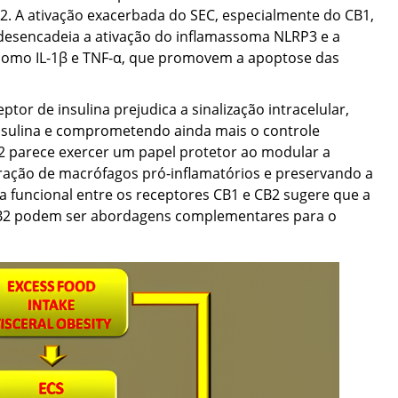
. A ativação exacerbada do SEC, especialmente do CB1,
 desencadeia a ativação do inflamassoma NLRP3 e a
, como IL-1β e TNF-α, que promovem a apoptose das
tor de insulina prejudica a sinalização intracelular,
nsulina e comprometendo ainda mais o controle
B2 parece exercer um papel protetor ao modular a
ltração de macrófagos pró-inflamatórios e preservando a
nça funcional entre os receptores CB1 e CB2 sugere que a
o CB2 podem ser abordagens complementares para o