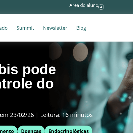
Área do aluno
tado
Summit
Newsletter
Blog
bis pode
trole do
em 23/02/26 | Leitura: 16 minutos
mento
Doenças
Endocrinológicas