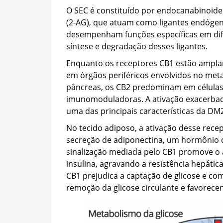
O SEC é constituído por endocanabinoides
(2-AG), que atuam como ligantes endógen
desempenham funções específicas em dife
síntese e degradação desses ligantes.
Enquanto os receptores CB1 estão amplam
em órgãos periféricos envolvidos no meta
pâncreas, os CB2 predominam em células
imunomoduladoras. A ativação exacerbada 
uma das principais características da DM
No tecido adiposo, a ativação desse recept
secreção de adiponectina, um hormônio qu
sinalização mediada pelo CB1 promove o 
insulina, agravando a resistência hepáti
CB1 prejudica a captação de glicose e com
remoção da glicose circulante e favorecen