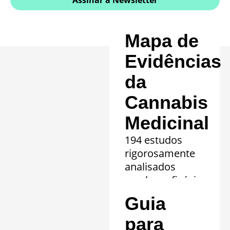
Mapa de
Evidências
da
Cannabis
Medicinal
194 estudos
rigorosamente
analisados
revelam eficácia
comprovada em
Guia
20 quadros
clínicos.
para