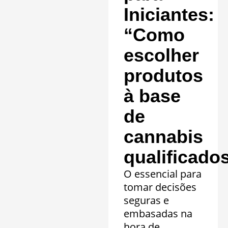
Saiba mais »
Iniciantes:
“Como
escolher
produtos
à base
de
cannabis
qualificado
O essencial para
tomar decisões
seguras e
embasadas na
hora de