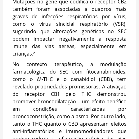
Mutações no gene que codifica o receptor CB2
também foram associadas a quadros mais
graves de infecções respiratórias por vírus,
como o vírus sincicial respiratório (VSR),
sugerindo que alterações genéticas no SEC
podem impactar negativamente a resposta
imune das vias aéreas, especialmente em
crianças.²
No contexto terapêutico, a modulação
farmacológica do SEC com fitocanabinoides,
como o Δ⁹-THC e o canabidiol (CBD), tem
revelado propriedades promissoras. A ativação
do receptor CB1 pelo THC demonstrou
promover broncodilatação – um efeito benéfico
em condições caracterizadas por
broncoconstrição, como a asma. Por outro lado,
tanto o THC quanto o CBD apresentam efeitos
anti-inflamatórios e imunomoduladores que
podem reduzir a inflamação crônica das vias