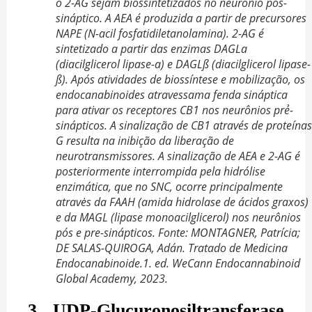
o 2-AG sejam biossintetizados no neurônio pós-
sináptico. A AEA é produzida a partir de precursores
NAPE (N-acil fosfatidiletanolamina). 2-AG é
sintetizado a partir das enzimas DAGLa
(diacilglicerol lipase-a) e DAGLß (diacilglicerol lipase-
ß). Após atividades de biossíntese e mobilização, os
endocanabinoides atravessama fenda sináptica
para ativar os receptores CB1 nos neurônios prẻ-
sinápticos. A sinalização de CB1 através de proteínas
G resulta na inibição da liberação de
neurotransmissores. A sinalização de AEA e 2-AG é
posteriormente interrompida pela hidrólise
enzimática, que no SNC, ocorre principalmente
atravės da FAAH (amida hidrolase de ácidos graxos)
e da MAGL (lipase monoacilglicerol) nos neurônios
pós e pre-sinápticos. Fonte: MONTAGNER, Patrícia;
DE SALAS-QUIROGA, Adán. Tratado de Medicina
Endocanabinoide.1. ed. WeCann Endocannabinoid
Global Academy, 2023.
3. UDP-Glucuronosiltransferase