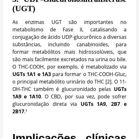
(UGT)
As enzimas UGT são importantes no
metabolismo de Fase II, catalisando a
conjugação de ácido UDP-glucurônico a diversas
substâncias, incluindo canabinoides, para
formar metabólitos mais hidrossolúveis, que
são mais facilmente excretados na urina ou bile.
O THC-COOH, por exemplo, é metabolizado via
UGTs 1A1 e 1A3
para formar o THC-COOH-Gluc,
o principal metabólito urinário do THC [2]. O 11-
OH-THC também é glucuronidado pelas
UGTs
1A9 e 1A10
. O CBD, por sua vez, pode sofrer
glucuronidação direta via
UGTs 1A9, 2B7 e
2B17
.¹
Implicações clínicas