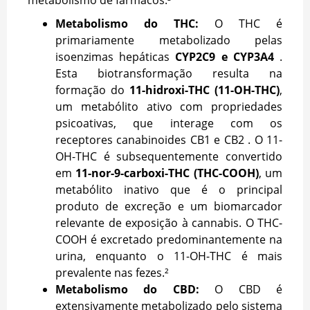
Metabolismo do THC:
O THC é
primariamente metabolizado pelas
isoenzimas hepáticas
CYP2C9 e CYP3A4
.
Esta biotransformação resulta na
formação do
11-hidroxi-THC (11-OH-THC)
,
um metabólito ativo com propriedades
psicoativas, que interage com os
receptores canabinoides CB1 e CB2 . O 11-
OH-THC é subsequentemente convertido
em
11-nor-9-carboxi-THC (THC-COOH)
, um
metabólito inativo que é o principal
produto de excreção e um biomarcador
relevante de exposição à cannabis. O THC-
COOH é excretado predominantemente na
urina, enquanto o 11-OH-THC é mais
prevalente nas fezes.²
Metabolismo do CBD:
O CBD é
extensivamente metabolizado pelo sistema