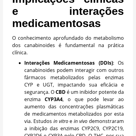
e interações
medicamentosas
O conhecimento aprofundado do metabolismo
dos canabinoides é fundamental na prática
clínica.
Interações Medicamentosas (DDIs)
: Os
canabinoides podem interagir com outros
fármacos metabolizados pelas enzimas
CYP e UGT, impactando sua eficácia e
segurança. O
CBD
é um inibidor potente da
enzima
CYP3A4
, o que pode levar ao
aumento das concentrações plasmáticas
de medicamentos metabolizados por esta
via. Estudos
in vitro
e
in vivo
demonstraram
a inibição das enzimas CYP2C9, CYP2C19,
CYP2D6 e CYP3A pelo CBD. O THC, por sua