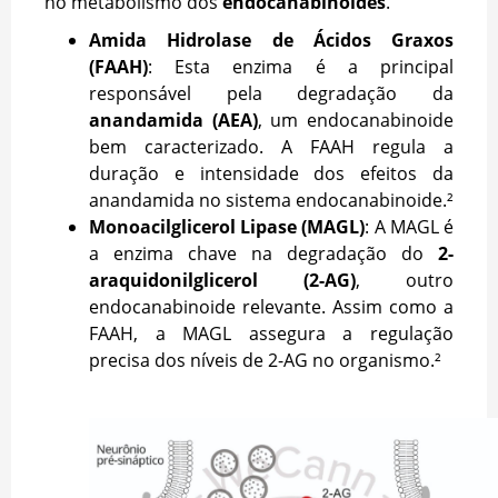
no metabolismo dos
endocanabinoides
.
Amida Hidrolase de Ácidos Graxos
(FAAH)
: Esta enzima é a principal
responsável pela degradação da
anandamida (AEA)
, um endocanabinoide
bem caracterizado. A FAAH regula a
duração e intensidade dos efeitos da
anandamida no sistema endocanabinoide.²
Monoacilglicerol Lipase (MAGL)
: A MAGL é
a enzima chave na degradação do
2-
araquidonilglicerol (2-AG)
, outro
endocanabinoide relevante. Assim como a
FAAH, a MAGL assegura a regulação
precisa dos níveis de 2-AG no organismo.²