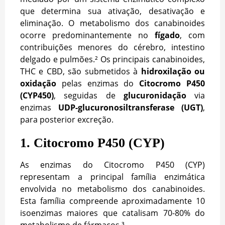
que determina sua ativação, desativação e
eliminação. O metabolismo dos canabinoides
ocorre predominantemente no
fígado
, com
contribuições menores do cérebro, intestino
delgado e pulmões.² Os principais canabinoides,
THC e CBD, são submetidos à
hidroxilação ou
oxidação
pelas enzimas do
Citocromo P450
(CYP450)
, seguidas de
glucuronidação
via
enzimas
UDP-glucuronosiltransferase (UGT)
,
para posterior excreção.
1. Citocromo P450 (CYP)
As enzimas do Citocromo P450 (CYP)
representam a principal família enzimática
envolvida no metabolismo dos canabinoides.
Esta família compreende aproximadamente 10
isoenzimas maiores que catalisam 70-80% do
metabolismo de fármacos.³