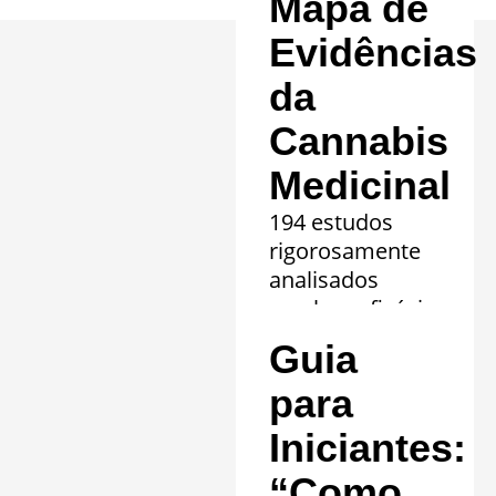
Mapa de
Evidências
da
Cannabis
Medicinal
194 estudos
rigorosamente
analisados
revelam eficácia
comprovada em
Guia
20 quadros
clínicos.
para
Saiba mais »
Iniciantes:
“Como