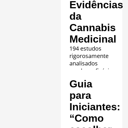
Evidências
da
Cannabis
Medicinal
194 estudos
rigorosamente
analisados
revelam eficácia
comprovada em
Guia
20 quadros
clínicos.
para
Saiba mais »
Iniciantes:
“Como