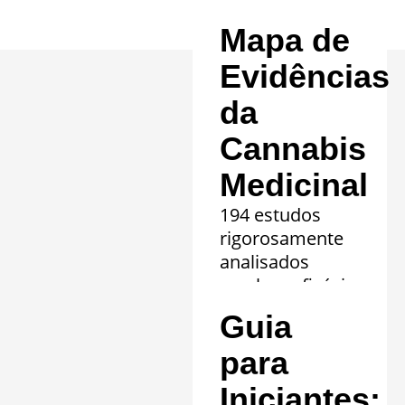
Mapa de
Evidências
da
Cannabis
Medicinal
194 estudos
rigorosamente
analisados
revelam eficácia
comprovada em
Guia
20 quadros
clínicos.
para
Saiba mais »
Iniciantes: