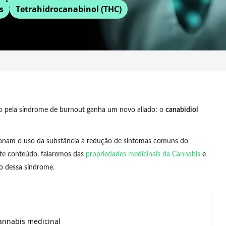
s
Tetrahidrocanabinol (THC)
o pela síndrome de burnout ganha um novo aliado: o
canabidiol
ionam o uso da substância à redução de sintomas comuns do
ste conteúdo, falaremos das
propriedades medicinais da Cannabis
e
o dessa síndrome.
annabis medicinal