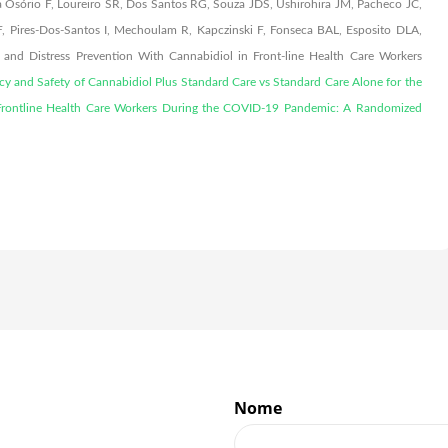
Osório F, Loureiro SR, Dos Santos RG, Souza JDS, Ushirohira JM, Pacheco JC,
, Pires-Dos-Santos I, Mechoulam R, Kapczinski F, Fonseca BAL, Esposito DLA,
and Distress Prevention With Cannabidiol in Front-line Health Care Workers
acy and Safety of Cannabidiol Plus Standard Care vs Standard Care Alone for the
rontline Health Care Workers During the COVID-19 Pandemic: A Randomized
Nome