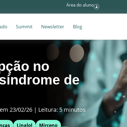
Área do aluno
tado
Summit
Newsletter
Blog
opção no
 síndrome de
em 23/02/26 | Leitura: 5 minutos
nças
Linalol
Mirceno