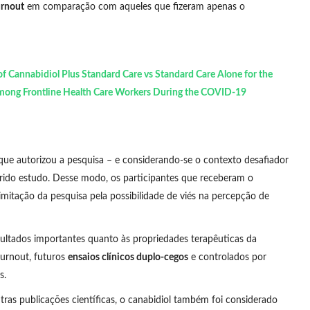
urnout
em comparação com aqueles que fizeram apenas o
of Cannabidiol Plus Standard Care vs Standard Care Alone for the
mong Frontline Health Care Workers During the COVID-19
 que autorizou a pesquisa – e considerando-se o contexto desafiador
ido estudo. Desse modo, os participantes que receberam o
imitação da pesquisa pela possibilidade de viés na percepção de
sultados importantes quanto às propriedades terapêuticas da
urnout, futuros
ensaios clínicos duplo-cegos
e controlados por
s.
ras publicações científicas, o canabidiol também foi considerado