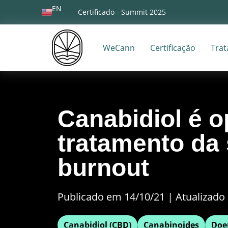
EN
Certificado - Summit 2025
WeCann
Certificação
Tra
Canabidiol é 
tratamento da
burnout
Publicado em 14/10/21
|
Atualizado 
Canabidiol (CBD)
Canabinoides
Doe