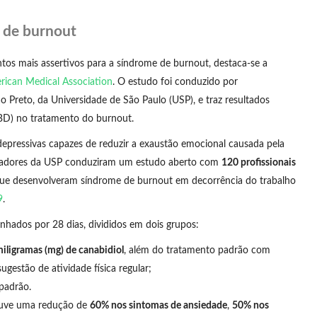
 de burnout
tos mais assertivos para a síndrome de burnout, destaca-se a
rican Medical Association
. O estudo foi conduzido por
 Preto, da Universidade de São Paulo (USP), e traz resultados
CBD) no tratamento do burnout.
idepressivas capazes de reduzir a exaustão emocional causada pela
quisadores da USP conduziram um estudo aberto com
120 profissionais
 que desenvolveram síndrome de burnout em decorrência do trabalho
9
.
nhados por 28 dias, divididos em dois grupos:
iligramas (mg) de canabidiol
, além do tratamento padrão com
ugestão de atividade física regular;
padrão.
houve uma redução de
60% nos sintomas de ansiedade
,
50% nos