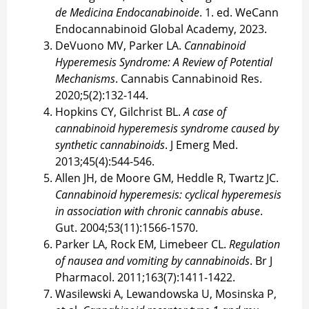
de Medicina Endocanabinoide
. 1. ed. WeCann
Endocannabinoid Global Academy, 2023.
DeVuono MV, Parker LA.
Cannabinoid
Hyperemesis Syndrome: A Review of Potential
Mechanisms
. Cannabis Cannabinoid Res.
2020;5(2):132-144.
Hopkins CY, Gilchrist BL.
A case of
cannabinoid hyperemesis syndrome caused by
synthetic cannabinoids
. J Emerg Med.
2013;45(4):544-546.
Allen JH, de Moore GM, Heddle R, Twartz JC.
Cannabinoid hyperemesis: cyclical hyperemesis
in association with chronic cannabis abuse
.
Gut. 2004;53(11):1566-1570.
Parker LA, Rock EM, Limebeer CL.
Regulation
of nausea and vomiting by cannabinoids
. Br J
Pharmacol. 2011;163(7):1411-1422.
Wasilewski A, Lewandowska U, Mosinska P,