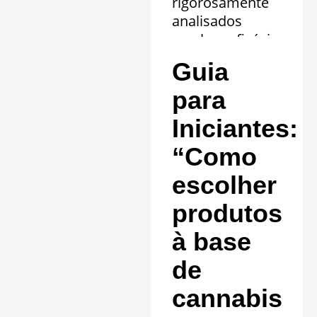
rigorosamente
analisados
revelam eficácia
comprovada em
Guia
20 quadros
clínicos.
para
Saiba mais »
Iniciantes:
“Como
escolher
produtos
à base
de
cannabis