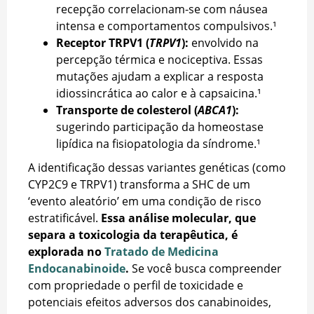
recepção correlacionam-se com náusea
intensa e comportamentos compulsivos.¹
Receptor TRPV1 (
TRPV1
):
envolvido na
percepção térmica e nociceptiva. Essas
mutações ajudam a explicar a resposta
idiossincrática ao calor e à capsaicina.¹
Transporte de colesterol (
ABCA1
):
sugerindo participação da homeostase
lipídica na fisiopatologia da síndrome.¹
A identificação dessas variantes genéticas (como
CYP2C9 e TRPV1) transforma a SHC de um
‘evento aleatório’ em uma condição de risco
estratificável.
Essa análise molecular, que
separa a toxicologia da terapêutica, é
explorada no
Tratado de Medicina
Endocanabinoide
.
Se você busca compreender
com propriedade o perfil de toxicidade e
potenciais efeitos adversos dos canabinoides,