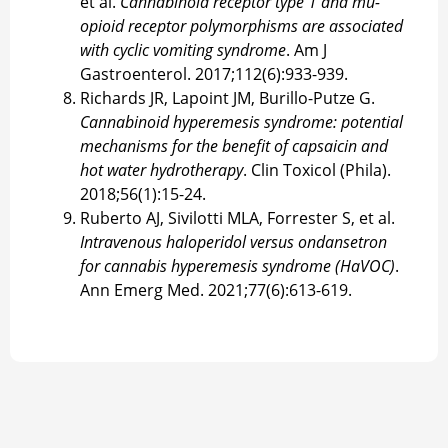
et al.
Cannabinoid receptor type 1 and mu-
opioid receptor polymorphisms are associated
with cyclic vomiting syndrome
. Am J
Gastroenterol. 2017;112(6):933-939.
Richards JR, Lapoint JM, Burillo-Putze G.
Cannabinoid hyperemesis syndrome: potential
mechanisms for the benefit of capsaicin and
hot water hydrotherapy
. Clin Toxicol (Phila).
2018;56(1):15-24.
Ruberto AJ, Sivilotti MLA, Forrester S, et al.
Intravenous haloperidol versus ondansetron
for cannabis hyperemesis syndrome (HaVOC)
.
Ann Emerg Med. 2021;77(6):613-619.