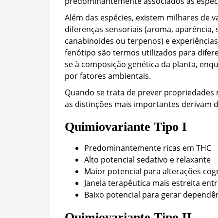
predominantemente associados às espécie
Além das espécies, existem milhares de v
diferenças sensoriais (aroma, aparência, 
canabinoides ou terpenos) e experiências
fenótipo são termos utilizados para difer
se à composição genética da planta, enqua
por fatores ambientais.
Quando se trata de prever propriedades me
as distinções mais importantes derivam d
Quimiovariante Tipo I
Predominantemente ricas em THC
Alto potencial sedativo e relaxante
Maior potencial para alterações cog
Janela terapêutica mais estreita entr
Baixo potencial para gerar dependê
Quimiovariante Tipo II