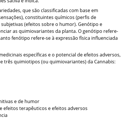
s sativa e indica.
ariedades, que são classificadas com base em
sensações), constituintes químicos (perfis de
 subjetivas (efeitos sobre o humor). Genótipo e
enciar as quimiovariantes da planta. O genótipo refere-
nto fenótipo refere-se à expressão física influenciada
dicinais específicas e o potencial de efeitos adversos,
e três quimiotipos (ou quimiovariantes) da Cannabis:
nitivas e de humor
e efeitos terapêuticos e efeitos adversos
ncia