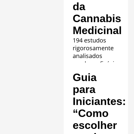
da
Cannabis
Medicinal
194 estudos
rigorosamente
analisados
revelam eficácia
comprovada em
Guia
20 quadros
clínicos.
para
Saiba mais »
Iniciantes:
“Como
escolher