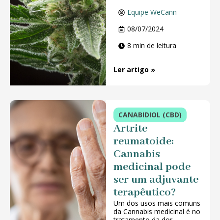
Equipe WeCann
08/07/2024
8 min de leitura
Ler artigo »
CANABIDIOL (CBD)
Artrite
reumatoide:
Cannabis
medicinal pode
ser um adjuvante
terapêutico?
Um dos usos mais comuns
da Cannabis medicinal é no
tratamento da dor