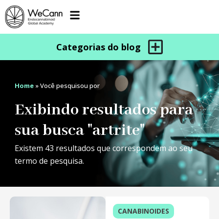
Home
»
Você pesquisou por
Exibindo resultados para
sua busca "artrite"
Existem 43 resultados que correspondem ao seu
termo de pesquisa.
CANABINOIDES