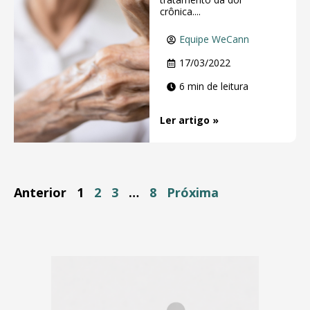
crônica....
Equipe WeCann
17/03/2022
6 min de leitura
Ler artigo »
Anterior
1
2
3
…
8
Próxima