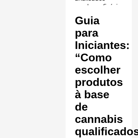
revelam eficácia
comprovada em
Guia
20 quadros
clínicos.
para
Saiba mais »
Iniciantes:
“Como
escolher
produtos
à base
de
cannabis
qualificado