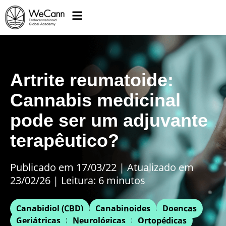
Artrite reumatoide:
Cannabis medicinal
pode ser um adjuvante
terapêutico?
Publicado em 17/03/22
|
Atualizado em
23/02/26 | Leitura: 6 minutos
Canabidiol (CBD)
Canabinoides
Doenças
Geriátricas
Neurológicas
Ortopédicas