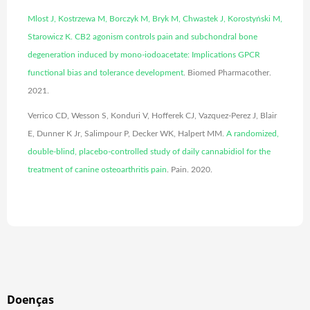
Mlost J, Kostrzewa M, Borczyk M, Bryk M, Chwastek J, Korostyński M,
Starowicz K. CB2 agonism controls pain and subchondral bone
degeneration induced by mono-iodoacetate: Implications GPCR
functional bias and tolerance development
. Biomed Pharmacother.
2021.
Verrico CD, Wesson S, Konduri V, Hofferek CJ, Vazquez-Perez J, Blair
E, Dunner K Jr, Salimpour P, Decker WK, Halpert MM.
A randomized,
double-blind, placebo-controlled study of daily cannabidiol for the
treatment of canine osteoarthritis pain
. Pain. 2020.
Doenças