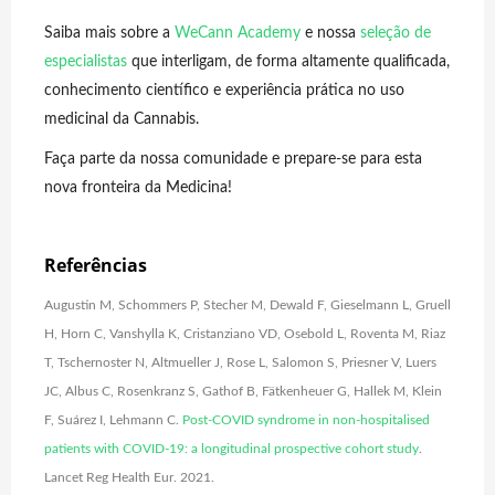
Saiba mais sobre a
WeCann Academy
e nossa
seleção de
especialistas
que interligam, de forma altamente qualificada,
conhecimento científico e experiência prática no uso
medicinal da Cannabis.
Faça parte da nossa comunidade e prepare-se para esta
nova fronteira da Medicina!
Referências
Augustin M, Schommers P, Stecher M, Dewald F, Gieselmann L, Gruell
H, Horn C, Vanshylla K, Cristanziano VD, Osebold L, Roventa M, Riaz
T, Tschernoster N, Altmueller J, Rose L, Salomon S, Priesner V, Luers
JC, Albus C, Rosenkranz S, Gathof B, Fätkenheuer G, Hallek M, Klein
F, Suárez I, Lehmann C.
Post-COVID syndrome in non-hospitalised
patients with COVID-19: a longitudinal prospective cohort study
.
Lancet Reg Health Eur. 2021.