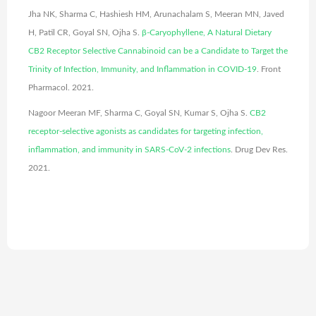
Jha NK, Sharma C, Hashiesh HM, Arunachalam S, Meeran MN, Javed
H, Patil CR, Goyal SN, Ojha S.
β-Caryophyllene, A Natural Dietary
CB2 Receptor Selective Cannabinoid can be a Candidate to Target the
Trinity of Infection, Immunity, and Inflammation in COVID-19
. Front
Pharmacol. 2021.
Nagoor Meeran MF, Sharma C, Goyal SN, Kumar S, Ojha S.
CB2
receptor-selective agonists as candidates for targeting infection,
inflammation, and immunity in SARS-CoV-2 infections
. Drug Dev Res.
2021.