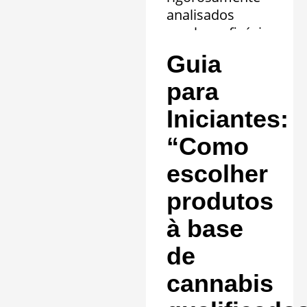
analisados
revelam eficácia
comprovada em
Guia
20 quadros
clínicos.
para
Saiba mais »
Iniciantes:
“Como
escolher
produtos
à base
de
cannabis