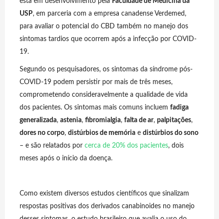
está em desenvolvimento pela
Faculdade de Medicina da
USP
, em parceria com a empresa canadense Verdemed,
para avaliar o potencial do CBD também no manejo dos
sintomas tardios que ocorrem após a infecção por COVID-
19.
Segundo os pesquisadores, os sintomas da síndrome pós-
COVID-19 podem persistir por mais de três meses,
comprometendo consideravelmente a qualidade de vida
dos pacientes. Os sintomas mais comuns incluem
fadiga
generalizada
,
astenia
,
fibromialgia
,
falta de ar
,
palpitações
,
dores no corpo
,
distúrbios de memória
e
distúrbios do sono
– e são relatados por
cerca de 20% dos pacientes
, dois
meses após o início da doença.
Como existem diversos estudos científicos que sinalizam
respostas positivas dos derivados canabinoides no manejo
desses sintomas, o estudo brasileiro que avalia o uso do