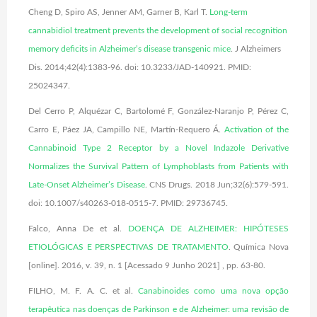
Cheng D, Spiro AS, Jenner AM, Garner B, Karl T.
Long-term
cannabidiol treatment prevents the development of social recognition
memory deficits in Alzheimer’s disease transgenic mice
. J Alzheimers
Dis. 2014;42(4):1383-96. doi: 10.3233/JAD-140921. PMID:
25024347.
Del Cerro P, Alquézar C, Bartolomé F, González-Naranjo P, Pérez C,
Carro E, Páez JA, Campillo NE, Martín-Requero Á.
Activation of the
Cannabinoid Type 2 Receptor by a Novel Indazole Derivative
Normalizes the Survival Pattern of Lymphoblasts from Patients with
Late-Onset Alzheimer’s Disease
. CNS Drugs. 2018 Jun;32(6):579-591.
doi: 10.1007/s40263-018-0515-7. PMID: 29736745.
Falco, Anna De et al.
DOENÇA DE ALZHEIMER: HIPÓTESES
ETIOLÓGICAS E PERSPECTIVAS DE TRATAMENTO
. Química Nova
[online]. 2016, v. 39, n. 1 [Acessado 9 Junho 2021] , pp. 63-80.
FILHO, M. F. A. C. et al.
Canabinoides como uma nova opção
terapêutica nas
doenças de Parkinson e de Alzheimer: uma revisão de