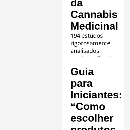
da
Cannabis
Medicinal
194 estudos
rigorosamente
analisados
revelam eficácia
comprovada em
Guia
20 quadros
clínicos.
para
Saiba mais »
Iniciantes:
“Como
escolher
produtos