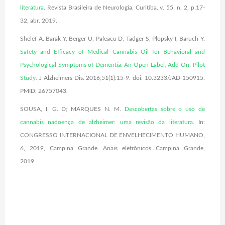
literatura
. Revista Brasileira
de Neurologia. Curitiba, v. 55, n. 2, p.17-
32, abr. 2019.
Shelef A, Barak Y, Berger U, Paleacu D, Tadger S, Plopsky I, Baruch Y.
Safety and Efficacy of Medical Cannabis Oil for Behavioral and
Psychological Symptoms of Dementia: An-Open Label, Add-On, Pilot
Study
.
J Alzheimers Dis. 2016;51(1):15-9. doi: 10.3233/JAD-150915.
PMID: 26757043.
SOUSA, I. G. D; MARQUES N. M.
Descobertas sobre o uso de
cannabis na
doença de alzheimer: uma revisão da literatura
. In:
CONGRESSO INTERNACIONAL
DE ENVELHECIMENTO HUMANO,
6, 2019, Campina Grande. Anais eletrônicos…Campina Grande,
2019.