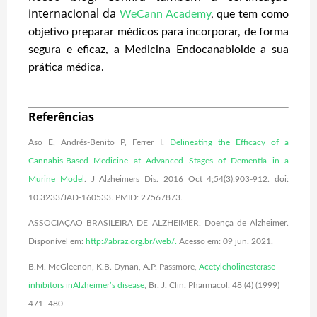
internacional da
WeCann Academy
, que tem como
objetivo preparar médicos para incorporar, de forma
segura e eficaz, a Medicina Endocanabioide a sua
prática médica.
Referências
Aso E, Andrés-Benito P, Ferrer I.
Delineating the Efficacy of a
Cannabis-Based Medicine at Advanced Stages of Dementia in a
Murine Model
. J Alzheimers Dis. 2016 Oct 4;54(3):903-912. doi:
10.3233/JAD-160533. PMID: 27567873.
ASSOCIAÇÃO BRASILEIRA DE ALZHEIMER. Doença de Alzheimer.
Disponível em:
http://abraz.org.br/web/
.
Acesso em: 09 jun. 2021.
B.M. McGleenon, K.B. Dynan, A.P. Passmore,
Acetylcholinesterase
inhibitors inAlzheimer’s disease
, Br. J. Clin. Pharmacol. 48 (4) (1999)
471–480